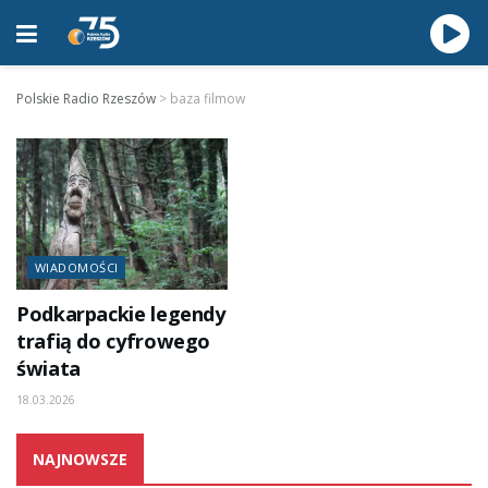
Polskie Radio Rzeszów
>
baza filmow
WIADOMOŚCI
Podkarpackie legendy
trafią do cyfrowego
świata
18.03.2026
NAJNOWSZE