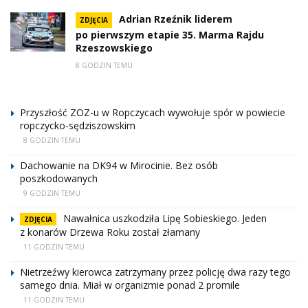
Adrian Rzeźnik liderem
ZDJĘCIA
po pierwszym etapie 35. Marma Rajdu
Rzeszowskiego
8 GODZIN TEMU
Przyszłość ZOZ-u w Ropczycach wywołuje spór w powiecie
ropczycko-sędziszowskim
8 GODZIN TEMU
Dachowanie na DK94 w Mirocinie. Bez osób
poszkodowanych
9 GODZIN TEMU
Nawałnica uszkodziła Lipę Sobieskiego. Jeden
ZDJĘCIA
z konarów Drzewa Roku został złamany
11 GODZIN TEMU
Nietrzeźwy kierowca zatrzymany przez policję dwa razy tego
samego dnia. Miał w organizmie ponad 2 promile
11 GODZIN TEMU