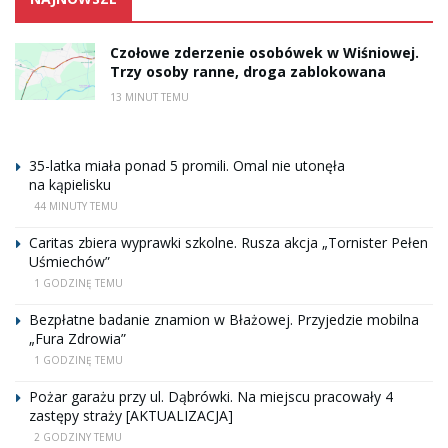
Czołowe zderzenie osobówek w Wiśniowej.
Trzy osoby ranne, droga zablokowana
13 MINUT TEMU
35-latka miała ponad 5 promili. Omal nie utonęła
na kąpielisku
44 MINUTY TEMU
Caritas zbiera wyprawki szkolne. Rusza akcja „Tornister Pełen
Uśmiechów”
1 GODZINĘ TEMU
Bezpłatne badanie znamion w Błażowej. Przyjedzie mobilna
„Fura Zdrowia”
1 GODZINĘ TEMU
Pożar garażu przy ul. Dąbrówki. Na miejscu pracowały 4
zastępy straży [AKTUALIZACJA]
2 GODZINY TEMU