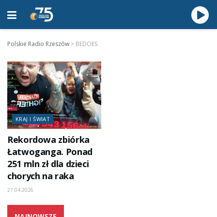
Polskie Radio Rzeszów
>
BEDOES
KRAJ I ŚWIAT
Rekordowa zbiórka
Łatwoganga. Ponad
251 mln zł dla dzieci
chorych na raka
27.04.2026
NAJNOWSZE