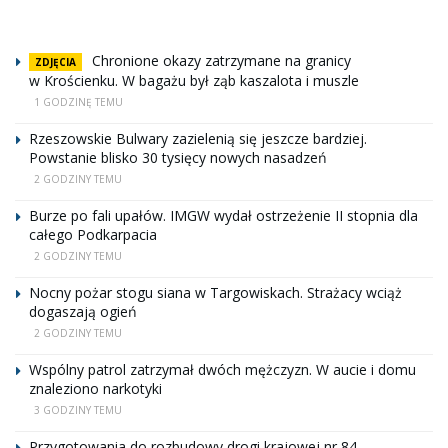
Chronione okazy zatrzymane na granicy
ZDJĘCIA
w Krościenku. W bagażu był ząb kaszalota i muszle
1 GODZINĘ TEMU
Rzeszowskie Bulwary zazielenią się jeszcze bardziej.
Powstanie blisko 30 tysięcy nowych nasadzeń
2 GODZINY TEMU
Burze po fali upałów. IMGW wydał ostrzeżenie II stopnia dla
całego Podkarpacia
2 GODZINY TEMU
Nocny pożar stogu siana w Targowiskach. Strażacy wciąż
dogaszają ogień
2 GODZINY TEMU
Wspólny patrol zatrzymał dwóch mężczyzn. W aucie i domu
znaleziono narkotyki
3 GODZINY TEMU
Przygotowania do rozbudowy drogi krajowej nr 84.