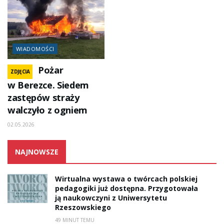
WIADOMOŚCI
Pożar
ZDJĘCIA
w Berezce. Siedem
zastępów straży
walczyło z ogniem
02.05.2026
NAJNOWSZE
Wirtualna wystawa o twórcach polskiej
pedagogiki już dostępna. Przygotowała
ją naukowczyni z Uniwersytetu
Rzeszowskiego
49 MINUT TEMU