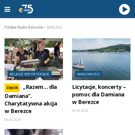
Polskie Radio Rzeszów
>
BEREZKA
RELACJE REPORTERSKIE
WIADOMOŚCI
„Razem… dla
Licytacje, koncerty –
ZDJĘCIA
pomoc dla Damiana
Damiana”.
w Berezce
Charytatywna akcja
w Berezce
06.06.2026
08.06.2026