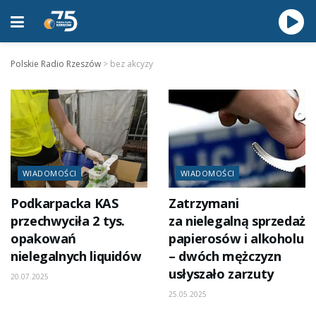
Polskie Radio Rzeszów
>
bez akcyzy
WIADOMOŚCI
WIADOMOŚCI
Podkarpacka KAS
Zatrzymani
przechwyciła 2 tys.
za nielegalną sprzedaż
opakowań
papierosów i alkoholu
nielegalnych liquidów
– dwóch mężczyzn
usłyszało zarzuty
20.07.2025
25.05.2025