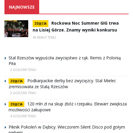
NAJNOWSZE
Rockowa Noc Summer GIG trwa
ZDJĘCIA
na Lisiej Górze. Znamy wyniki konkursu
49 MINUT TEMU
Stal Rzeszów wypuściła zwycięstwo z rąk. Remis z Polonią
Piła
2 GODZINY TEMU
Podkarpackie derby bez zwycięzcy. Stal Mielec
ZDJĘCIA
zremisowała ze Stalą Rzeszów
3 GODZINY TEMU
120 mln zł na skup zbóż i rzepaku. Elewarr zwiększa
ZDJĘCIA
możliwości zakupowe
4 GODZINY TEMU
Piknik Pokoleń w Dębicy. Wieczorem Silent Disco pod gołym
niebem