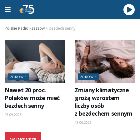
Polskie Radio Rzeszów
>
bezdech senny
ZDROWIE
ZDROWIE
Nawet 20 proc.
Zmiany klimatyczne
Polaków może mieć
grożą wzrostem
bezdech senny
liczby osób
z bezdechem sennym
06.09.2025
18.06.2025
NAJNOWSZE