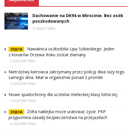
Dachowanie na DK94 w Mirocinie. Bez osób
poszkodowanych
37 MINUT TEMU
Nawałnica uszkodziła Lipę Sobieskiego. Jeden
ZDJĘCIA
z konarów Drzewa Roku został złamany
3 GODZINY TEMU
Nietrzeźwy kierowca zatrzymany przez policję dwa razy tego
samego dnia. Miał w organizmie ponad 2 promile
3 GODZINY TEMU
Nowe spadochrony dla uczniów mieleckiej klasy lotniczej
4 GODZINY TEMU
Żółta naklejka może uratować życie. PKP
ZDJĘCIA
przypomina zasady bezpieczeństwa na przejazdach
4 GODZINY TEMU