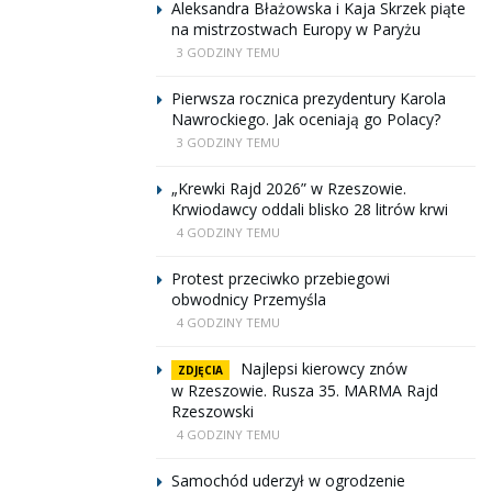
Aleksandra Błażowska i Kaja Skrzek piąte
na mistrzostwach Europy w Paryżu
3 GODZINY TEMU
Pierwsza rocznica prezydentury Karola
Nawrockiego. Jak oceniają go Polacy?
3 GODZINY TEMU
„Krewki Rajd 2026” w Rzeszowie.
Krwiodawcy oddali blisko 28 litrów krwi
4 GODZINY TEMU
Protest przeciwko przebiegowi
obwodnicy Przemyśla
4 GODZINY TEMU
Najlepsi kierowcy znów
ZDJĘCIA
w Rzeszowie. Rusza 35. MARMA Rajd
Rzeszowski
4 GODZINY TEMU
Samochód uderzył w ogrodzenie