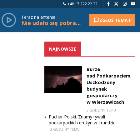
+48 17 222 22 22
Teraz na antenie
ZGŁOŚ TEMAT
Nie udało się pobrać tytułu.
NAJNOWSZE
Burze
nad Podkarpaciem.
Uszkodzony
budynek
gospodarczy
w Wierzawicach
3 GODZINY TEMU
Puchar Polski. Znamy rywali
podkarpackich drużyn w I rundzie
3 GODZINY TEMU