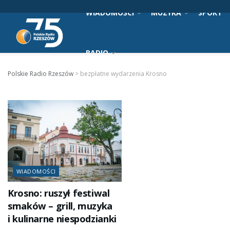
WIADOMOŚCI
MUZYKA
SPORT
RADIO
Polskie Radio Rzeszów
>
bezpłatne wydarzenia Krosno
WIADOMOŚCI
Krosno: ruszył festiwal
smaków – grill, muzyka
i kulinarne niespodzianki