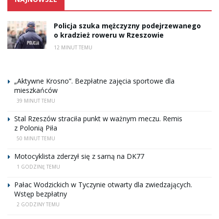
Policja szuka mężczyzny podejrzewanego
o kradzież roweru w Rzeszowie
12 MINUT TEMU
„Aktywne Krosno”. Bezpłatne zajęcia sportowe dla
mieszkańców
39 MINUT TEMU
Stal Rzeszów straciła punkt w ważnym meczu. Remis
z Polonią Piła
50 MINUT TEMU
Motocyklista zderzył się z sarną na DK77
1 GODZINĘ TEMU
Pałac Wodzickich w Tyczynie otwarty dla zwiedzających.
Wstęp bezpłatny
2 GODZINY TEMU