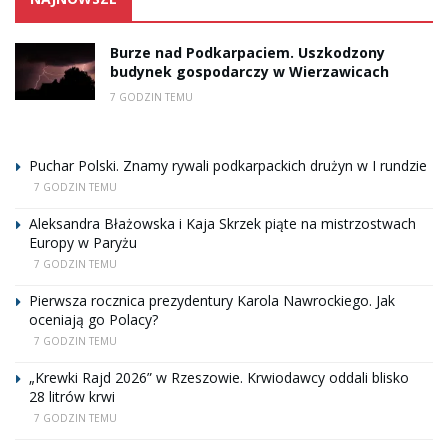
Burze nad Podkarpaciem. Uszkodzony
budynek gospodarczy w Wierzawicach
7 GODZIN TEMU
Puchar Polski. Znamy rywali podkarpackich drużyn w I rundzie
7 GODZIN TEMU
Aleksandra Błażowska i Kaja Skrzek piąte na mistrzostwach
Europy w Paryżu
7 GODZIN TEMU
Pierwsza rocznica prezydentury Karola Nawrockiego. Jak
oceniają go Polacy?
7 GODZIN TEMU
„Krewki Rajd 2026” w Rzeszowie. Krwiodawcy oddali blisko
28 litrów krwi
7 GODZIN TEMU