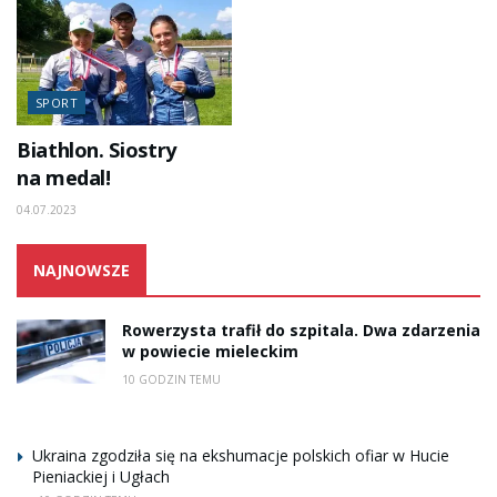
SPORT
Biathlon. Siostry
na medal!
04.07.2023
NAJNOWSZE
Rowerzysta trafił do szpitala. Dwa zdarzenia
w powiecie mieleckim
10 GODZIN TEMU
Ukraina zgodziła się na ekshumacje polskich ofiar w Hucie
Pieniackiej i Ugłach