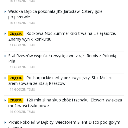
10 GODZIN TEMU
Wisłoka Dębica pokonała JKS Jarosław. Cztery gole
po przerwie
10 GODZIN TEMU
Rockowa Noc Summer GIG trwa na Lisiej Górze.
ZDJĘCIA
Znamy wyniki konkursu
11 GODZIN TEMU
Stal Rzeszów wypuściła zwycięstwo z rąk. Remis z Polonią
Piła
13 GODZIN TEMU
Podkarpackie derby bez zwycięzcy. Stal Mielec
ZDJĘCIA
zremisowała ze Stalą Rzeszów
14 GODZIN TEMU
120 mln zł na skup zbóż i rzepaku. Elewarr zwiększa
ZDJĘCIA
możliwości zakupowe
15 GODZIN TEMU
Piknik Pokoleń w Dębicy. Wieczorem Silent Disco pod gołym
niebem