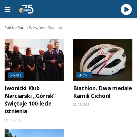
Polskie Radio Rzeszów
>
Biathlon
SPORT
SPORT
Iwonicki Klub
Biathlon. Dwa medale
Narciarski „Górnik”
Kamili Cichoń!
świętuje 100-lecie
22.08.2023
istnienia
09.11.2025