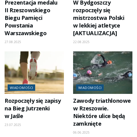
Prezentacja medalu
W Bydgoszczy
II Rzeszowskiego
rozpoczęły się
Biegu Pamięci
mistrzostwa Polski
Powstania
w lekkiej atletyce
Warszawskiego
[AKTUALIZACJA]
27.08.2025
22.08.2025
WIADOMOŚCI
WIADOMOŚCI
Rozpoczęły się zapisy
Zawody triathlonowe
na Bieg Jutrzenki
w Rzeszowie.
w Jaśle
Niektóre ulice będą
zamknięte
23.07.2025
06.06.2025