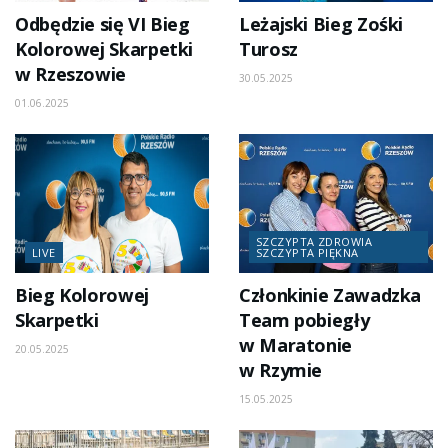
Odbędzie się VI Bieg
Leżajski Bieg Zośki
Kolorowej Skarpetki
Turosz
w Rzeszowie
30.05.2025
01.06.2025
SZCZYPTA ZDROWIA
LIVE
SZCZYPTA PIĘKNA
Bieg Kolorowej
Członkinie Zawadzka
Skarpetki
Team pobiegły
w Maratonie
20.05.2025
w Rzymie
15.05.2025