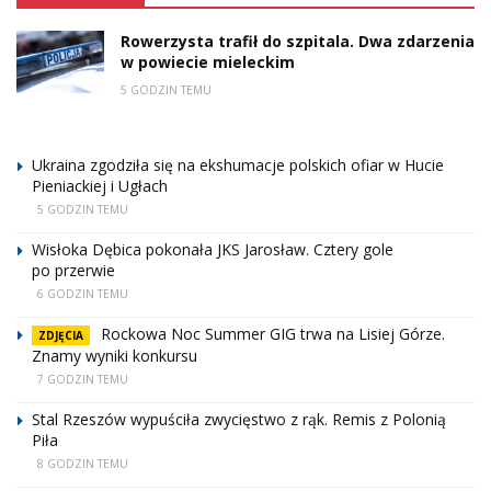
Rowerzysta trafił do szpitala. Dwa zdarzenia
w powiecie mieleckim
5 GODZIN TEMU
Ukraina zgodziła się na ekshumacje polskich ofiar w Hucie
Pieniackiej i Ugłach
5 GODZIN TEMU
Wisłoka Dębica pokonała JKS Jarosław. Cztery gole
po przerwie
6 GODZIN TEMU
Rockowa Noc Summer GIG trwa na Lisiej Górze.
ZDJĘCIA
Znamy wyniki konkursu
7 GODZIN TEMU
Stal Rzeszów wypuściła zwycięstwo z rąk. Remis z Polonią
Piła
8 GODZIN TEMU