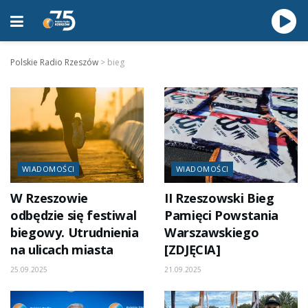
Polskie Radio Rzeszów
>
bieg
WIADOMOŚCI
WIADOMOŚCI
W Rzeszowie
II Rzeszowski Bieg
odbędzie się festiwal
Pamięci Powstania
biegowy. Utrudnienia
Warszawskiego
na ulicach miasta
[ZDJĘCIA]
25.09.2025
21.09.2025