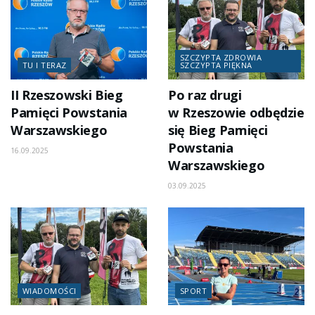
SZCZYPTA ZDROWIA
TU I TERAZ
SZCZYPTA PIĘKNA
II Rzeszowski Bieg
Po raz drugi
Pamięci Powstania
w Rzeszowie odbędzie
Warszawskiego
się Bieg Pamięci
Powstania
16.09.2025
Warszawskiego
03.09.2025
WIADOMOŚCI
SPORT