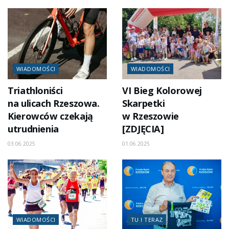
WIADOMOŚCI
WIADOMOŚCI
Triathloniści
VI Bieg Kolorowej
na ulicach Rzeszowa.
Skarpetki
Kierowców czekają
w Rzeszowie
utrudnienia
[ZDJĘCIA]
03.06.2025
01.06.2025
WIADOMOŚCI
TU I TERAZ