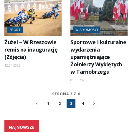
SPORT
WIADOMOŚCI
Żużel – W Rzeszowie
Sportowe i kulturalne
remis na inaugurację
wydarzenia
(Zdjęcia)
upamiętniające
Żołnierzy Wyklętych
12.04.2025
w Tarnobrzegu
01.03.2025
STRONA 3 Z 4
1
2
3
4
NAJNOWSZE