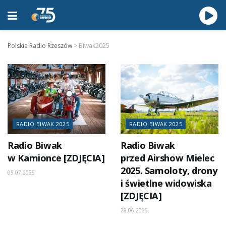
Polskie Radio Rzeszów
>
Biwak2025
RADIO BIWAK 2025
RADIO BIWAK 2025
Radio Biwak
Radio Biwak
w Kamionce [ZDJĘCIA]
przed Airshow Mielec
2025. Samoloty, drony
05.07.2025
i świetlne widowiska
[ZDJĘCIA]
28.06.2025