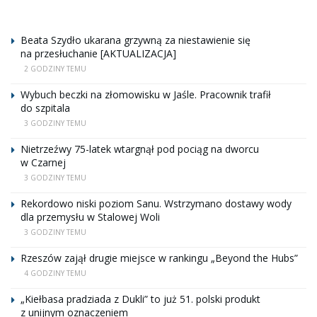
Beata Szydło ukarana grzywną za niestawienie się
na przesłuchanie [AKTUALIZACJA]
2 GODZINY TEMU
Wybuch beczki na złomowisku w Jaśle. Pracownik trafił
do szpitala
3 GODZINY TEMU
Nietrzeźwy 75-latek wtargnął pod pociąg na dworcu
w Czarnej
3 GODZINY TEMU
Rekordowo niski poziom Sanu. Wstrzymano dostawy wody
dla przemysłu w Stalowej Woli
3 GODZINY TEMU
Rzeszów zajął drugie miejsce w rankingu „Beyond the Hubs”
4 GODZINY TEMU
„Kiełbasa pradziada z Dukli” to już 51. polski produkt
z unijnym oznaczeniem