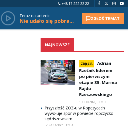
+48 17 222 22 22
Teraz na antenie
ZGŁOŚ TEMAT
Nie udało się pobrać tytułu.
NAJNOWSZE
Adrian
ZDJĘCIA
Rzeźnik liderem
po pierwszym
etapie 35. Marma
Rajdu
Rzeszowskiego
1 GODZINĘ TEMU
Przyszłość ZOZ-u w Ropczycach
wywołuje spór w powiecie ropczycko-
sędziszowskim
2 GODZINY TEMU