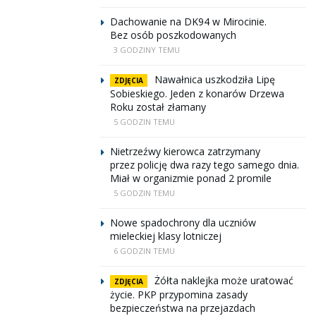
Dachowanie na DK94 w Mirocinie.
Bez osób poszkodowanych
3 GODZINY TEMU
Nawałnica uszkodziła Lipę
ZDJĘCIA
Sobieskiego. Jeden z konarów Drzewa
Roku został złamany
5 GODZIN TEMU
Nietrzeźwy kierowca zatrzymany
przez policję dwa razy tego samego dnia.
Miał w organizmie ponad 2 promile
5 GODZIN TEMU
Nowe spadochrony dla uczniów
mieleckiej klasy lotniczej
6 GODZIN TEMU
Żółta naklejka może uratować
ZDJĘCIA
życie. PKP przypomina zasady
bezpieczeństwa na przejazdach