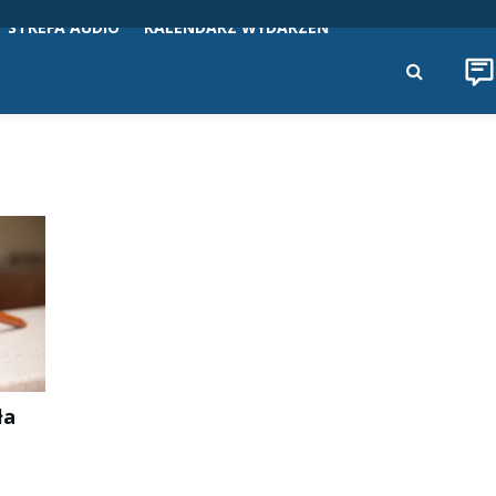
STREFA AUDIO
KALENDARZ WYDARZEŃ
ła