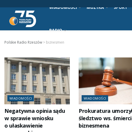
WIADOMOŚCI
MUZYKA
SPORT
RADIO
Polskie Radio Rzeszów
>
biznesmen
WIADOMOŚCI
WIADOMOŚCI
Negatywna opinia sądu
Prokuratura umorzy
w sprawie wniosku
śledztwo ws. śmierci
o ułaskawienie
biznesmena