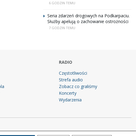
6 GODZIN TEMU
Seria zdarzeń drogowych na Podkarpaciu.
Służby apelują o zachowanie ostrożności
7 GODZIN TEMU
RADIO
Częstotliwości
Strefa audio
la
Zobacz co graliśmy
g
Koncerty
Wydarzenia