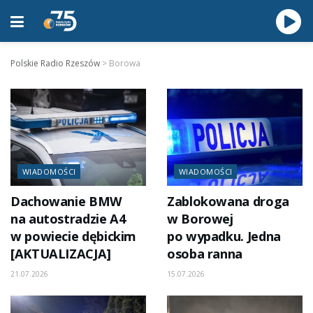
Polskie Radio Rzeszów
>
Borowa
WIADOMOŚCI
WIADOMOŚCI
Dachowanie BMW
Zablokowana droga
na autostradzie A4
w Borowej
w powiecie dębickim
po wypadku. Jedna
[AKTUALIZACJA]
osoba ranna
21.07.2026
15.07.2026