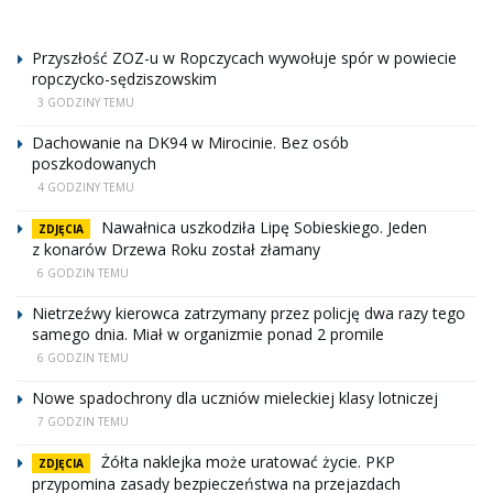
Przyszłość ZOZ-u w Ropczycach wywołuje spór w powiecie
ropczycko-sędziszowskim
3 GODZINY TEMU
Dachowanie na DK94 w Mirocinie. Bez osób
poszkodowanych
4 GODZINY TEMU
Nawałnica uszkodziła Lipę Sobieskiego. Jeden
ZDJĘCIA
z konarów Drzewa Roku został złamany
6 GODZIN TEMU
Nietrzeźwy kierowca zatrzymany przez policję dwa razy tego
samego dnia. Miał w organizmie ponad 2 promile
6 GODZIN TEMU
Nowe spadochrony dla uczniów mieleckiej klasy lotniczej
7 GODZIN TEMU
Żółta naklejka może uratować życie. PKP
ZDJĘCIA
przypomina zasady bezpieczeństwa na przejazdach