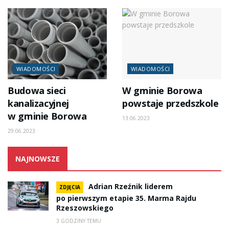
WIADOMOŚCI
WIADOMOŚCI
Budowa sieci
W gminie Borowa
kanalizacyjnej
powstaje przedszkole
w gminie Borowa
13.06.2023
29.06.2023
NAJNOWSZE
Adrian Rzeźnik liderem
ZDJĘCIA
po pierwszym etapie 35. Marma Rajdu
Rzeszowskiego
3 GODZINY TEMU