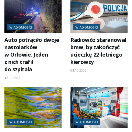
WIADOMOŚCI
WIADOMOŚCI
Auto potrąciło dwoje
Radiowóz staranował
nastolatków
bmw, by zakończyć
w Orłowie. Jeden
ucieczkę 22-letniego
z nich trafił
kierowcy
do szpitala
04.10.2025
12.12.2025
WIADOMOŚCI
WIADOMOŚCI