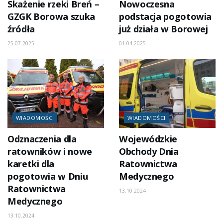
Skażenie rzeki Breń –
Nowoczesna
GZGK Borowa szuka
podstacja pogotowia
źródła
już działa w Borowej
25.07.2025
01.04.2025
WIADOMOŚCI
WIADOMOŚCI
Odznaczenia dla
Wojewódzkie
ratowników i nowe
Obchody Dnia
karetki dla
Ratownictwa
pogotowia w Dniu
Medycznego
Ratownictwa
13.10.2024
Medycznego
13.10.2024