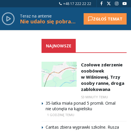
+48 17 222 22 22
Teraz na antenie
ZGŁOŚ TEMAT
Nie udało się pobrać tytułu.
NAJNOWSZE
Czołowe zderzenie
osobówek
w Wiśniowej. Trzy
osoby ranne, droga
zablokowana
53 MINUTY TEMU
35-latka miała ponad 5 promili. Omal
nie utonęła na kąpielisku
1 GODZINĘ TEMU
Caritas zbiera wyprawki szkolne. Rusza