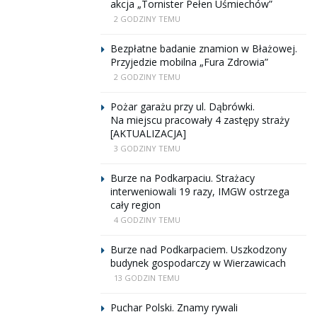
akcja „Tornister Pełen Uśmiechów”
2 GODZINY TEMU
Bezpłatne badanie znamion w Błażowej.
Przyjedzie mobilna „Fura Zdrowia”
2 GODZINY TEMU
Pożar garażu przy ul. Dąbrówki.
Na miejscu pracowały 4 zastępy straży
[AKTUALIZACJA]
3 GODZINY TEMU
Burze na Podkarpaciu. Strażacy
interweniowali 19 razy, IMGW ostrzega
cały region
4 GODZINY TEMU
Burze nad Podkarpaciem. Uszkodzony
budynek gospodarczy w Wierzawicach
13 GODZIN TEMU
Puchar Polski. Znamy rywali