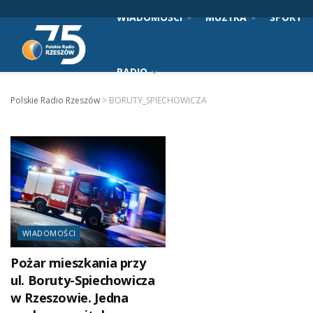
WIADOMOŚCI
MUZYKA
SPORT
RADIO
Polskie Radio Rzeszów
>
BORUTY_SPIECHOWICZA
WIADOMOŚCI
Pożar mieszkania przy
ul. Boruty-Spiechowicza
w Rzeszowie. Jedna