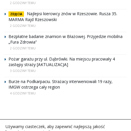
2 GODZINY TEMU
Najlepsi kierowcy znów w Rzeszowie. Rusza 35.
ZDJĘCIA
MARMA Rajd Rzeszowski
2 GODZINY TEMU
Bezpłatne badanie znamion w Błażowej. Przyjedzie mobilna
„Fura Zdrowia”
2 GODZINY TEMU
Pożar garażu przy ul. Dąbrówki. Na miejscu pracowały 4
zastępy straży [AKTUALIZACJA]
3 GODZINY TEMU
Burze na Podkarpaciu. Strażacy interweniowali 19 razy,
IMGW ostrzega cały region
4 GODZINY TEMU
Używamy ciasteczek, aby zapewnić najlepszą jakość