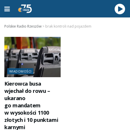
Polskie Radio Rzeszów
>
brak kontroli nad pojazdem
WIADOMOŚCI
Kierowca busa
wjechał do rowu –
ukarano
go mandatem
w wysokości 1100
złotych i 10 punktami
karnymi