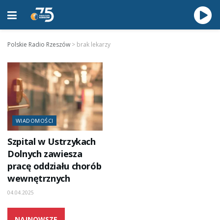
Polskie Radio Rzeszów
>
brak lekarzy
WIADOMOŚCI
Szpital w Ustrzykach
Dolnych zawiesza
pracę oddziału chorób
wewnętrznych
04.04.2025
NAJNOWSZE