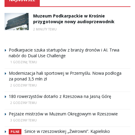
Muzeum Podkarpackie w Krośnie
przygotowuje nowy audioprzewodnik
2 MINUTY TEMU
Podkarpacie szuka startupów z branży dronów i AI. Trwa
nabór do Dual Use Challenge
1 GODZINĘ TEMU
Modernizacja hali sportowej w Przemyślu. Nowa podłoga
za ponad 3,5 mln zł
2 GODZINY TEMU
180 rowerzystów dotarło z Rzeszowa na Jasną Górę
2 GODZINY TEMU
Pejzaże mistrzów w Muzeum Okręgowym w Rzeszowie
3 GODZINY TEMU
Sinice w rzeszowskiej „Żwirowni”. Kąpielisko
PILNE