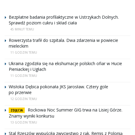
Bezpłatne badania profilaktyczne w Ustrzykach Dolnych.
Sprawdź poziom cukru i skład ciała
45 MINUT TEMU
Rowerzysta trafił do szpitala. Dwa zdarzenia w powiecie
mieleckim
11 GODZIN TEMU
Ukraina zgodziła się na ekshumacje polskich ofiar w Hucie
Pieniackiej i Ugłach
11 GODZIN TEMU
Wisłoka Dębica pokonała JKS Jarosław. Cztery gole
po przerwie
12 GODZIN TEMU
Rockowa Noc Summer GIG trwa na Lisiej Górze.
ZDJĘCIA
Znamy wyniki konkursu
13 GODZIN TEMU
Stal Rzeszów wypuściła zwycięstwo z rąk. Remis z Polonią