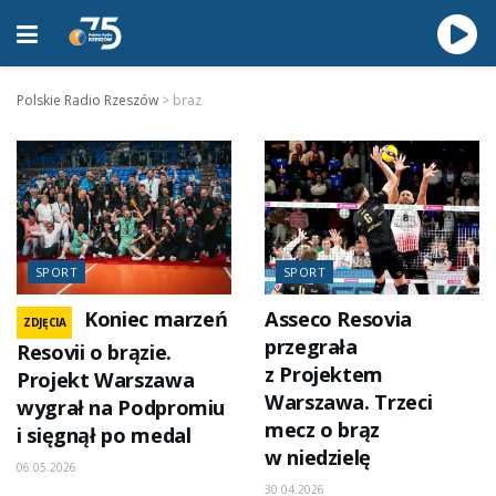
Polskie Radio Rzeszów
>
braz
SPORT
SPORT
Koniec marzeń
Asseco Resovia
ZDJĘCIA
przegrała
Resovii o brązie.
z Projektem
Projekt Warszawa
Warszawa. Trzeci
wygrał na Podpromiu
mecz o brąz
i sięgnął po medal
w niedzielę
06.05.2026
30.04.2026