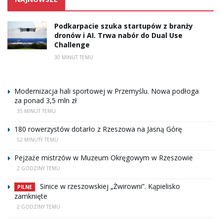
Podkarpacie szuka startupów z branży
dronów i AI. Trwa nabór do Dual Use
Challenge
30 MINUT TEMU
Modernizacja hali sportowej w Przemyślu. Nowa podłoga
za ponad 3,5 mln zł
35 MINUT TEMU
180 rowerzystów dotarło z Rzeszowa na Jasną Górę
52 MINUTY TEMU
Pejzaże mistrzów w Muzeum Okręgowym w Rzeszowie
2 GODZINY TEMU
Sinice w rzeszowskiej „Żwirowni”. Kąpielisko
PILNE
zamknięte
2 GODZINY TEMU