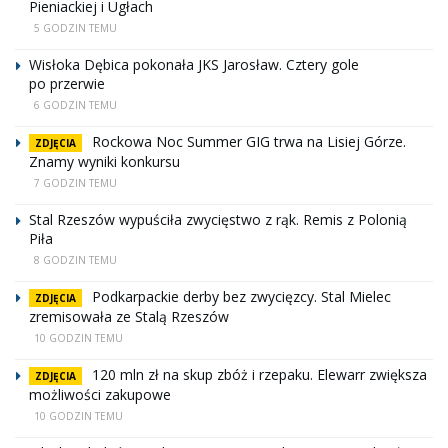
Pieniackiej i Ugłach
5 GODZIN TEMU
Wisłoka Dębica pokonała JKS Jarosław. Cztery gole
po przerwie
6 GODZIN TEMU
Rockowa Noc Summer GIG trwa na Lisiej Górze.
ZDJĘCIA
Znamy wyniki konkursu
7 GODZIN TEMU
Stal Rzeszów wypuściła zwycięstwo z rąk. Remis z Polonią
Piła
8 GODZIN TEMU
Podkarpackie derby bez zwycięzcy. Stal Mielec
ZDJĘCIA
zremisowała ze Stalą Rzeszów
10 GODZIN TEMU
120 mln zł na skup zbóż i rzepaku. Elewarr zwiększa
ZDJĘCIA
możliwości zakupowe
10 GODZIN TEMU