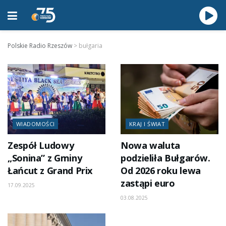
Polskie Radio Rzeszów
>
bułgaria
WIADOMOŚCI
KRAJ I ŚWIAT
Zespół Ludowy
Nowa waluta
„Sonina” z Gminy
podzieliła Bułgarów.
Łańcut z Grand Prix
Od 2026 roku lewa
zastąpi euro
17.09.2025
03.08.2025