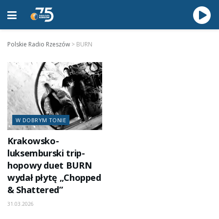
Polskie Radio Rzeszów
>
BURN
W DOBRYM TONIE
Krakowsko-
luksemburski trip-
hopowy duet BURN
wydał płytę „Chopped
& Shattered”
31.03.2026