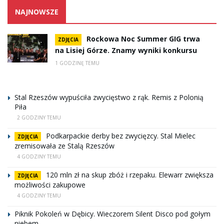
NAJNOWSZE
Rockowa Noc Summer GIG trwa
ZDJĘCIA
na Lisiej Górze. Znamy wyniki konkursu
1 GODZINĘ TEMU
Stal Rzeszów wypuściła zwycięstwo z rąk. Remis z Polonią
Piła
2 GODZINY TEMU
Podkarpackie derby bez zwycięzcy. Stal Mielec
ZDJĘCIA
zremisowała ze Stalą Rzeszów
4 GODZINY TEMU
120 mln zł na skup zbóż i rzepaku. Elewarr zwiększa
ZDJĘCIA
możliwości zakupowe
4 GODZINY TEMU
Piknik Pokoleń w Dębicy. Wieczorem Silent Disco pod gołym
niebem