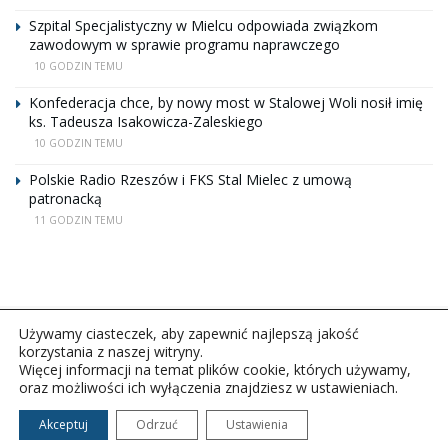
Szpital Specjalistyczny w Mielcu odpowiada związkom
zawodowym w sprawie programu naprawczego
10 GODZIN TEMU
Konfederacja chce, by nowy most w Stalowej Woli nosił imię
ks. Tadeusza Isakowicza-Zaleskiego
10 GODZIN TEMU
Polskie Radio Rzeszów i FKS Stal Mielec z umową
patronacką
11 GODZIN TEMU
Używamy ciasteczek, aby zapewnić najlepszą jakość
korzystania z naszej witryny.
Więcej informacji na temat plików cookie, których używamy,
oraz możliwości ich wyłączenia znajdziesz w ustawieniach.
Copyright © 2026Polskie Radio Rzeszów S.A. w likwidacj.
Wszelkie prawa zastrzeżone.
Akceptuj
Odrzuć
Ustawienia