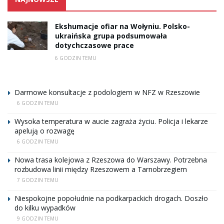
Ekshumacje ofiar na Wołyniu. Polsko-
ukraińska grupa podsumowała
dotychczasowe prace
6 GODZIN TEMU
Darmowe konsultacje z podologiem w NFZ w Rzeszowie
6 GODZIN TEMU
Wysoka temperatura w aucie zagraża życiu. Policja i lekarze
apelują o rozwagę
6 GODZIN TEMU
Nowa trasa kolejowa z Rzeszowa do Warszawy. Potrzebna
rozbudowa linii między Rzeszowem a Tarnobrzegiem
7 GODZIN TEMU
Niespokojne popołudnie na podkarpackich drogach. Doszło
do kilku wypadków
9 GODZIN TEMU