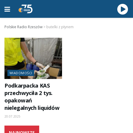
Polskie Radio Rzeszów
>
butelki z płynem
WIADOMOŚCI
Podkarpacka KAS
przechwyciła 2 tys.
opakowań
nielegalnych liquidów
20.07.2025
NAJNOWSZE