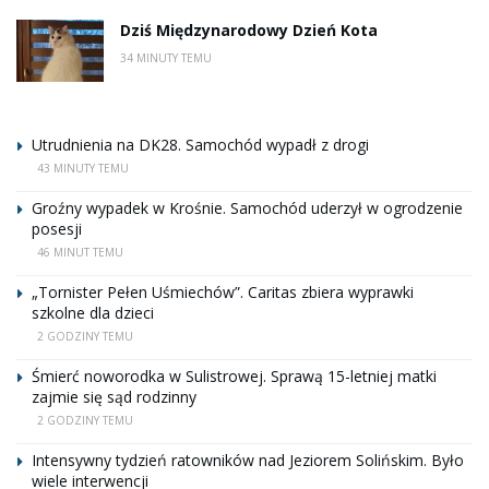
Dziś Międzynarodowy Dzień Kota
34 MINUTY TEMU
Utrudnienia na DK28. Samochód wypadł z drogi
43 MINUTY TEMU
Groźny wypadek w Krośnie. Samochód uderzył w ogrodzenie
posesji
46 MINUT TEMU
„Tornister Pełen Uśmiechów”. Caritas zbiera wyprawki
szkolne dla dzieci
2 GODZINY TEMU
Śmierć noworodka w Sulistrowej. Sprawą 15-letniej matki
zajmie się sąd rodzinny
2 GODZINY TEMU
Intensywny tydzień ratowników nad Jeziorem Solińskim. Było
wiele interwencji