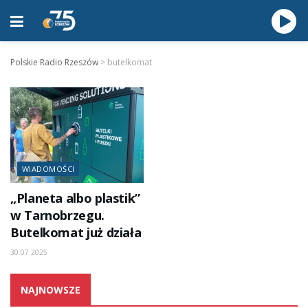
Polskie Radio Rzeszów
>
butelkomat
WIADOMOŚCI
„Planeta albo plastik”
w Tarnobrzegu.
Butelkomat już działa
30.07.2025
NAJNOWSZE