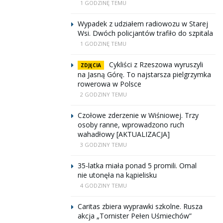
1 GODZINĘ TEMU
Wypadek z udziałem radiowozu w Starej
Wsi. Dwóch policjantów trafiło do szpitala
1 GODZINĘ TEMU
Cykliści z Rzeszowa wyruszyli
ZDJĘCIA
na Jasną Górę. To najstarsza pielgrzymka
rowerowa w Polsce
2 GODZINY TEMU
Czołowe zderzenie w Wiśniowej. Trzy
osoby ranne, wprowadzono ruch
wahadłowy [AKTUALIZACJA]
3 GODZINY TEMU
35-latka miała ponad 5 promili. Omal
nie utonęła na kąpielisku
4 GODZINY TEMU
Caritas zbiera wyprawki szkolne. Rusza
akcja „Tornister Pełen Uśmiechów”