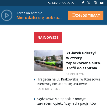
+48 17 222 22 22
Teraz na antenie
ZGŁOŚ TEMAT
Nie udało się pobrać tytułu.
NAJNOWSZE
71-latek uderzył
w cztery
zaparkowane auta.
Trafił do szpitala
10 MINUT TEMU
Tragedia na ul. Krakowskiej w Rzeszowie.
Kierowcy nie udało się uratować
23 MINUTY TEMU
Sędziszów Małopolski z nowym
zakładem opiekuńczym dla pacjentów