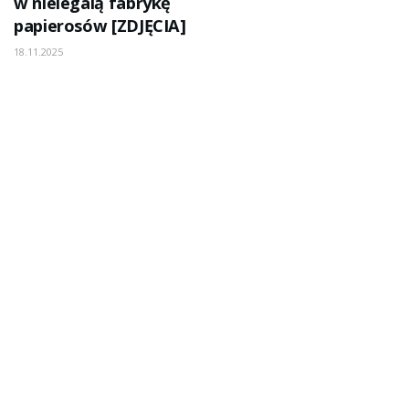
w nielegalą fabrykę
papierosów [ZDJĘCIA]
18.11.2025