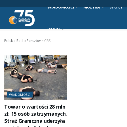
WIADOMOŚCI
MUZYKA
SPORT
RADIO
Polskie Radio Rzeszów
>
CBS
WIADOMOŚCI
Towar o wartości 28 mln
zł, 15 osób zatrzymanych.
Straż Graniczna uderzyła