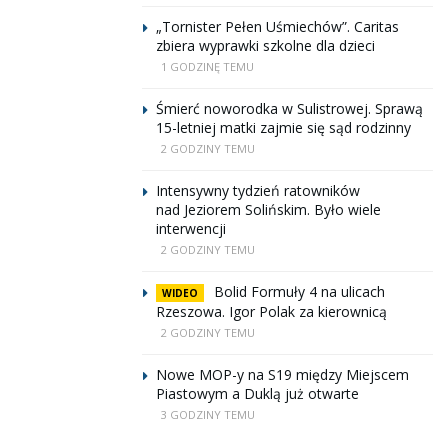
„Tornister Pełen Uśmiechów”. Caritas
zbiera wyprawki szkolne dla dzieci
1 GODZINĘ TEMU
Śmierć noworodka w Sulistrowej. Sprawą
15-letniej matki zajmie się sąd rodzinny
2 GODZINY TEMU
Intensywny tydzień ratowników
nad Jeziorem Solińskim. Było wiele
interwencji
2 GODZINY TEMU
Bolid Formuły 4 na ulicach
WIDEO
Rzeszowa. Igor Polak za kierownicą
2 GODZINY TEMU
Nowe MOP-y na S19 między Miejscem
Piastowym a Duklą już otwarte
3 GODZINY TEMU