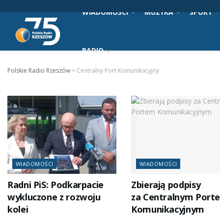
WIADOMOŚCI
MUZYKA
SPORT
RADIO
Polskie Radio Rzeszów
>
Centralny Port Komunikacyjny
WIADOMOŚCI
WIADOMOŚCI
Radni PiS: Podkarpacie
Zbierają podpisy
wykluczone z rozwoju
za Centralnym Port
kolei
Komunikacyjnym