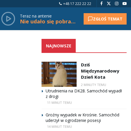
+48 17 222 22 22
Teraz na antenie
ZGŁOŚ TEMAT
Nie udało się pobrać tytułu.
NAJNOWSZE
Dziś
Międzynarodowy
Dzień Kota
2 MINUTY TEMU
Utrudnienia na DK28. Samochód wypadł
z drogi
11 MINUT TEMU
Groźny wypadek w Krośnie. Samochód
uderzył w ogrodzenie posesji
14 MINUT TEMU