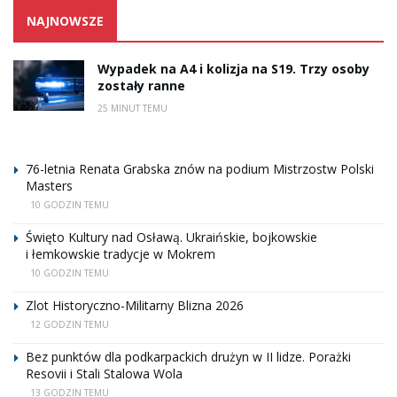
NAJNOWSZE
Wypadek na A4 i kolizja na S19. Trzy osoby
zostały ranne
25 MINUT TEMU
76-letnia Renata Grabska znów na podium Mistrzostw Polski
Masters
10 GODZIN TEMU
Święto Kultury nad Osławą. Ukraińskie, bojkowskie
i łemkowskie tradycje w Mokrem
10 GODZIN TEMU
Zlot Historyczno-Militarny Blizna 2026
12 GODZIN TEMU
Bez punktów dla podkarpackich drużyn w II lidze. Porażki
Resovii i Stali Stalowa Wola
13 GODZIN TEMU