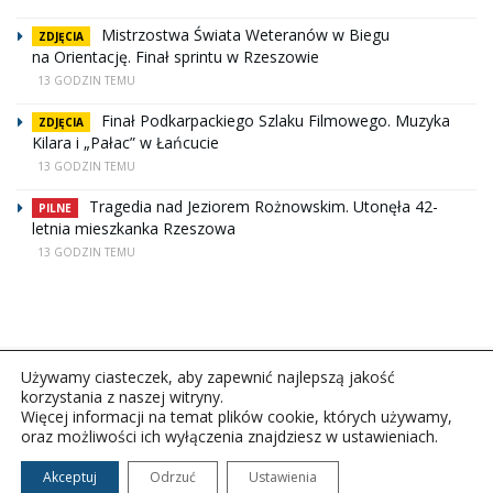
Mistrzostwa Świata Weteranów w Biegu
ZDJĘCIA
na Orientację. Finał sprintu w Rzeszowie
13 GODZIN TEMU
Finał Podkarpackiego Szlaku Filmowego. Muzyka
ZDJĘCIA
Kilara i „Pałac” w Łańcucie
13 GODZIN TEMU
Tragedia nad Jeziorem Rożnowskim. Utonęła 42-
PILNE
letnia mieszkanka Rzeszowa
13 GODZIN TEMU
Używamy ciasteczek, aby zapewnić najlepszą jakość
korzystania z naszej witryny.
Więcej informacji na temat plików cookie, których używamy,
oraz możliwości ich wyłączenia znajdziesz w ustawieniach.
Copyright © 2026Polskie Radio Rzeszów S.A. w likwidacj.
Wszelkie prawa zastrzeżone.
Akceptuj
Odrzuć
Ustawienia