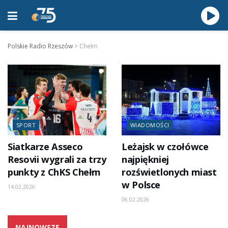
Polskie Radio Rzeszów
>
Chełm
SPORT
WIADOMOŚCI
Siatkarze Asseco
Leżajsk w czołówce
Resovii wygrali za trzy
najpiękniej
punkty z ChKS Chełm
rozświetlonych miast
w Polsce
14.02.2026
06.02.2026
NAJNOWSZE