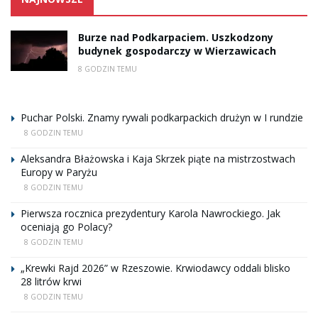
Burze nad Podkarpaciem. Uszkodzony
budynek gospodarczy w Wierzawicach
8 GODZIN TEMU
Puchar Polski. Znamy rywali podkarpackich drużyn w I rundzie
8 GODZIN TEMU
Aleksandra Błażowska i Kaja Skrzek piąte na mistrzostwach
Europy w Paryżu
8 GODZIN TEMU
Pierwsza rocznica prezydentury Karola Nawrockiego. Jak
oceniają go Polacy?
8 GODZIN TEMU
„Krewki Rajd 2026” w Rzeszowie. Krwiodawcy oddali blisko
28 litrów krwi
8 GODZIN TEMU