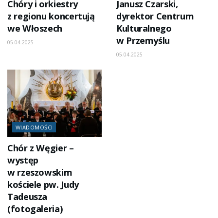
Chóry i orkiestry
Janusz Czarski,
z regionu koncertują
dyrektor Centrum
we Włoszech
Kulturalnego
w Przemyślu
05.04.2025
05.04.2025
WIADOMOŚCI
Chór z Węgier –
występ
w rzeszowskim
kościele pw. Judy
Tadeusza
(fotogaleria)