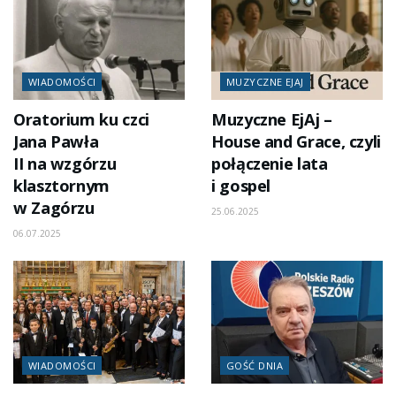
WIADOMOŚCI
MUZYCZNE EJAJ
Oratorium ku czci
Muzyczne EjAj –
Jana Pawła
House and Grace, czyli
II na wzgórzu
połączenie lata
klasztornym
i gospel
w Zagórzu
25.06.2025
06.07.2025
WIADOMOŚCI
GOŚĆ DNIA