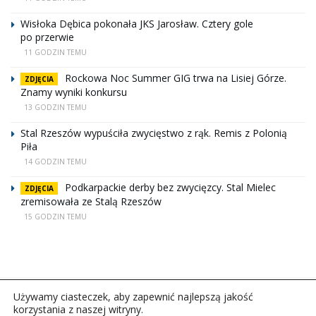
Wisłoka Dębica pokonała JKS Jarosław. Cztery gole
po przerwie
11 GODZIN TEMU
Rockowa Noc Summer GIG trwa na Lisiej Górze.
ZDJĘCIA
Znamy wyniki konkursu
13 GODZIN TEMU
Stal Rzeszów wypuściła zwycięstwo z rąk. Remis z Polonią
Piła
14 GODZIN TEMU
Podkarpackie derby bez zwycięzcy. Stal Mielec
ZDJĘCIA
zremisowała ze Stalą Rzeszów
15 GODZIN TEMU
Używamy ciasteczek, aby zapewnić najlepszą jakość
korzystania z naszej witryny.