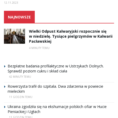
12.11.2023
NAJNOWSZE
Wielki Odpust Kalwaryjski rozpocznie się
w niedzielę. Tysiące pielgrzymów w Kalwarii
Pacławskiej
4 MINUTY TEMU
Bezpłatne badania profilaktyczne w Ustrzykach Dolnych.
Sprawdź poziom cukru i skład ciała
42 MINUTY TEMU
Rowerzysta trafił do szpitala. Dwa zdarzenia w powiecie
mieleckim
11 GODZIN TEMU
Ukraina zgodziła się na ekshumacje polskich ofiar w Hucie
Pieniackiej i Ugłach
11 GODZIN TEMU