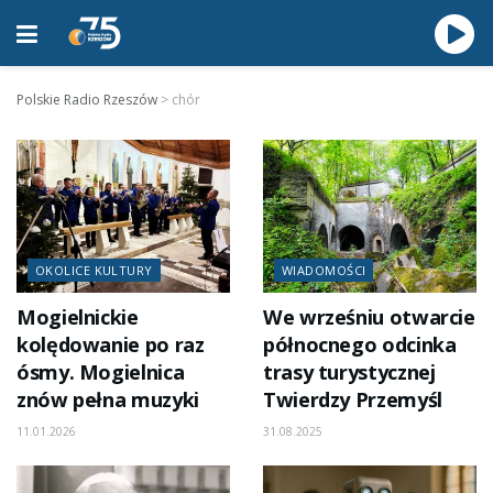
Polskie Radio Rzeszów
>
chór
OKOLICE KULTURY
WIADOMOŚCI
Mogielnickie
We wrześniu otwarcie
kolędowanie po raz
północnego odcinka
ósmy. Mogielnica
trasy turystycznej
znów pełna muzyki
Twierdzy Przemyśl
11.01.2026
31.08.2025