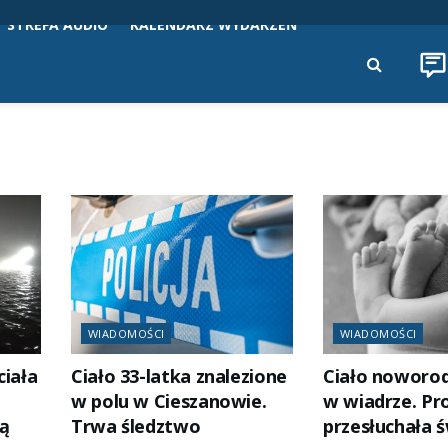
STREFA AUDIO
KALENDARZ WYDARZEŃ
WIADOMOŚCI
WIADOMOŚCI
ciała
Ciało 33-latka znalezione
Ciało noworo
.
w polu w Cieszanowie.
w wiadrze. Pr
ją
Trwa śledztwo
przesłuchała 