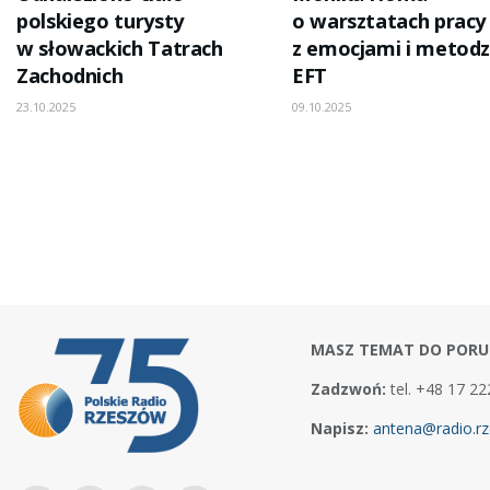
polskiego turysty
o warsztatach pracy
w słowackich Tatrach
z emocjami i metodz
Zachodnich
EFT
23.10.2025
09.10.2025
MASZ TEMAT DO PORU
Zadzwoń:
tel. +48 17 22
Napisz:
antena@radio.rz