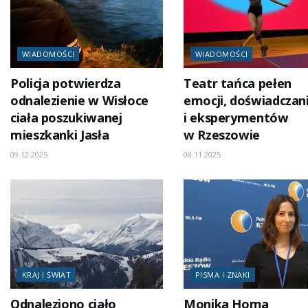
WIADOMOŚCI
WIADOMOŚCI
Policja potwierdza
Teatr tańca pełen
odnalezienie w Wisłoce
emocji, doświadczan
ciała poszukiwanej
i eksperymentów
mieszkanki Jasła
w Rzeszowie
09.12.2025
08.11.2025
KRAJ I ŚWIAT
PISMA I ZNAKI
Odnaleziono ciało
Monika Homa