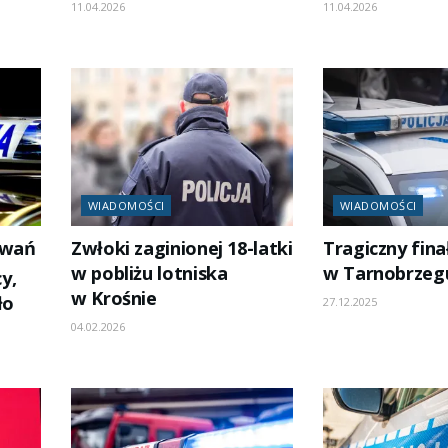
11.04.2026
11.04.2026
WIADOMOŚCI
WIADOMOŚCI
iwań
Zwłoki zaginionej 18-latki
Tragiczny fina
w pobliżu lotniska
w Tarnobrzeg
y,
w Krośnie
ło
27.12.2025
04.02.2026