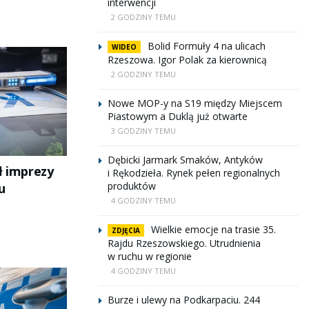
interwencji
2 GODZINY TEMU
Bolid Formuły 4 na ulicach
WIDEO
Rzeszowa. Igor Polak za kierownicą
2 GODZINY TEMU
Nowe MOP-y na S19 między Miejscem
Piastowym a Duklą już otwarte
3 GODZINY TEMU
Dębicki Jarmark Smaków, Antyków
ł imprezy
i Rękodzieła. Rynek pełen regionalnych
produktów
u
4 GODZINY TEMU
Wielkie emocje na trasie 35.
ZDJĘCIA
Rajdu Rzeszowskiego. Utrudnienia
w ruchu w regionie
4 GODZINY TEMU
Burze i ulewy na Podkarpaciu. 244