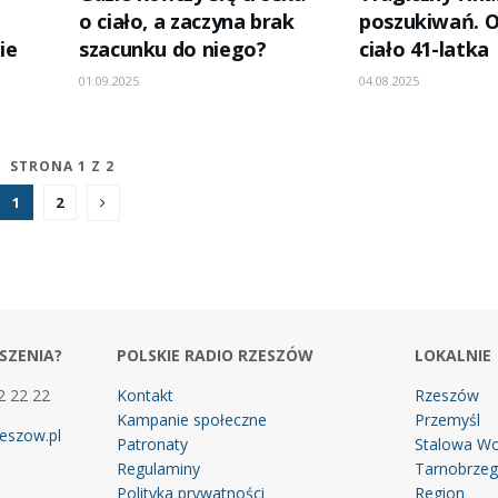
o ciało, a zaczyna brak
poszukiwań. O
ie
szacunku do niego?
ciało 41-latka
01.09.2025
04.08.2025
STRONA 1 Z 2
1
2
SZENIA?
POLSKIE RADIO RZESZÓW
LOKALNIE
2 22 22
Kontakt
Rzeszów
Kampanie społeczne
Przemyśl
eszow.pl
Patronaty
Stalowa Wo
Regulaminy
Tarnobrze
Polityka prywatności
Region