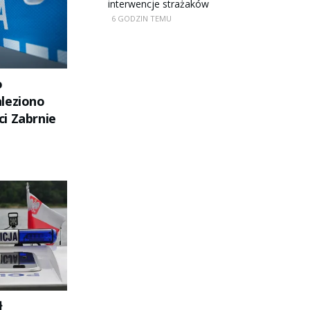
interwencje strażaków
6 GODZIN TEMU
o
leziono
i Zabrnie
ł