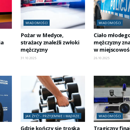
WIADOMOŚCI
WIADOMOŚCI
Pożar w Medyce,
Ciało młodeg
ia
strażacy znaleźli zwłoki
mężczyzny zna
mężczyzny
w miejscowośc
31.10.2025
26.10.2025
JAK ŻYĆ? - PRZYJEMNIE I MĄDRZE
WIADOMOŚCI
Gdzie kończy się troska
Tragiczny fina