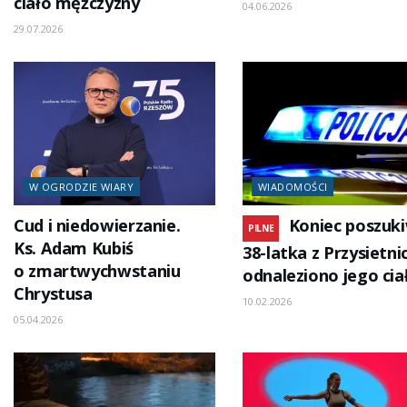
ciało mężczyzny
04.06.2026
29.07.2026
W OGRODZIE WIARY
WIADOMOŚCI
Cud i niedowierzanie.
Koniec poszuk
PILNE
Ks. Adam Kubiś
38-latka z Przysietnic
o zmartwychwstaniu
odnaleziono jego cia
Chrystusa
10.02.2026
05.04.2026