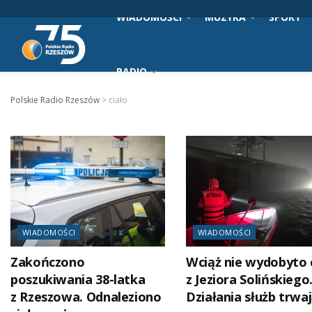
WIADOMOŚCI
MUZYKA
SPORT
RADIO
Polskie Radio Rzeszów
>
ciało
WIADOMOŚCI
WIADOMOŚCI
Zakończono
Wciąż nie wydobyto 
poszukiwania 38-latka
z Jeziora Solińskiego
z Rzeszowa. Odnaleziono
Działania służb trwa