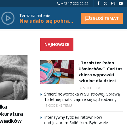
+48 17 222 22 22
Teraz na antenie
ZGŁOŚ TEMAT
Nie udało się pobrać tytułu.
NAJNOWSZE
„Tornister Pełen
Uśmiechów”. Caritas
zbiera wyprawki
szkolne dla dzieci
56 MINUT TEMU
Śmierć noworodka w Sulistrowej. Sprawą
15-letniej matki zajmie się sąd rodzinny
dka
1 GODZINĘ TEMU
okuratura
Intensywny tydzień ratowników
świadków
nad Jeziorem Solińskim. Było wiele