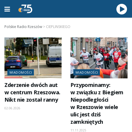
Polskie Radio Rzeszów
>
CIEPLINSKIEGO
WIADOMOŚCI
WIADOMOŚCI
Zderzenie dwóch aut
Przypominamy:
w centrum Rzeszowa.
w związku z Biegiem
Nikt nie został ranny
Niepodległości
w Rzeszowie wiele
02.06.2026
ulic jest dziś
zamkniętych
11.11.2025