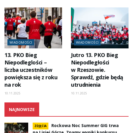
WIADOMOŚCI
WIADOMOŚCI
13. PKO Bieg
Jutro 13. PKO Bieg
Niepodleglości –
Niepodległości
liczba uczestników
w Rzeszowie.
powiększa się z roku
Sprawdź, gdzie będą
na rok
utrudnienia
10.11.2025
10.11.2025
NAJNOWSZE
Rockowa Noc Summer GIG trwa
ZDJĘCIA
na Lisiej Górze. Znamy wyniki konkursu