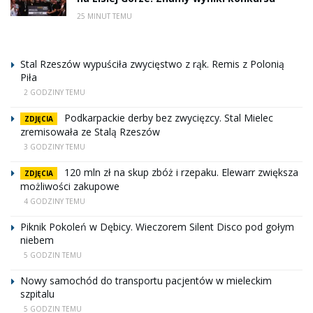
25 MINUT TEMU
Stal Rzeszów wypuściła zwycięstwo z rąk. Remis z Polonią
Piła
2 GODZINY TEMU
Podkarpackie derby bez zwycięzcy. Stal Mielec
ZDJĘCIA
zremisowała ze Stalą Rzeszów
3 GODZINY TEMU
120 mln zł na skup zbóż i rzepaku. Elewarr zwiększa
ZDJĘCIA
możliwości zakupowe
4 GODZINY TEMU
Piknik Pokoleń w Dębicy. Wieczorem Silent Disco pod gołym
niebem
5 GODZIN TEMU
Nowy samochód do transportu pacjentów w mieleckim
szpitalu
5 GODZIN TEMU