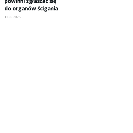
powinni zgłaszać się
do organów ścigania
11.09.2025