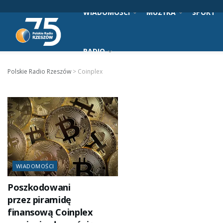
WIADOMOŚCI
MUZYKA
SPORT
RADIO
Polskie Radio Rzeszów
>
Coinplex
WIADOMOŚCI
Poszkodowani
przez piramidę
finansową Coinplex