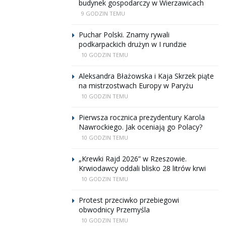
budynek gospodarczy w Wierzawicach
9 GODZIN TEMU
Puchar Polski. Znamy rywali
podkarpackich drużyn w I rundzie
10 GODZIN TEMU
Aleksandra Błażowska i Kaja Skrzek piąte
na mistrzostwach Europy w Paryżu
10 GODZIN TEMU
Pierwsza rocznica prezydentury Karola
Nawrockiego. Jak oceniają go Polacy?
10 GODZIN TEMU
„Krewki Rajd 2026” w Rzeszowie.
Krwiodawcy oddali blisko 28 litrów krwi
10 GODZIN TEMU
Protest przeciwko przebiegowi
obwodnicy Przemyśla
10 GODZIN TEMU