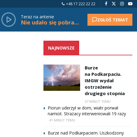
+48 17 222 22 22
Teraz na antenie
ZGŁOŚ TEMAT
Nie udało się pobrać tytułu.
NAJNOWSZE
Burze
na Podkarpaciu.
IMGW wydał
ostrzeżenie
drugiego stopnia
37 MINUT TEMU
Piorun uderzył w dom, wiatr porwał
namiot. Strażacy interweniowali 19 razy
41 MINUT TEMU
Burze nad Podkarpaciem. Uszkodzony