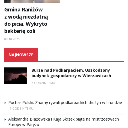
Gmina Raniżów
z wodą niezdatną
do picia. Wykryto
bakterię coli
09.10.2025
NAJNOWSZE
Burze nad Podkarpaciem. Uszkodzony
budynek gospodarczy w Wierzawicach
7 GODZIN TEMU
Puchar Polski. Znamy rywali podkarpackich drużyn w I rundzie
7 GODZIN TEMU
Aleksandra Błażowska i Kaja Skrzek piąte na mistrzostwach
Europy w Paryżu