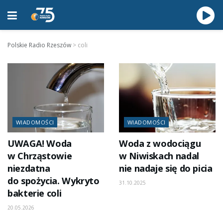
Polskie Radio Rzeszów
>
coli
WIADOMOŚCI
WIADOMOŚCI
UWAGA! Woda
Woda z wodociągu
w Chrząstowie
w Niwiskach nadal
niezdatna
nie nadaje się do picia
do spożycia. Wykryto
31.10.2025
bakterie coli
20.05.2026