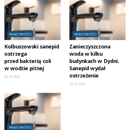
WIADOMOŚCI
WIADOMOŚCI
Kolbuszowski sanepid
Zanieczyszczona
ostrzega
woda w kilku
przed bakterią coli
budynkach w Dydni.
w wodzie pitnej
Sanepid wydał
ostrzeżenie
30.10.2025
24.10.2025
WIADOMOŚCI