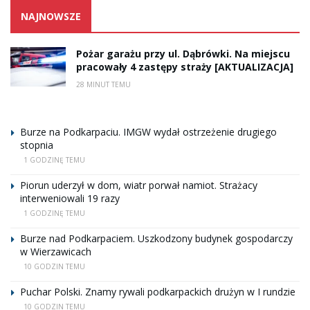
NAJNOWSZE
Pożar garażu przy ul. Dąbrówki. Na miejscu
pracowały 4 zastępy straży [AKTUALIZACJA]
28 MINUT TEMU
Burze na Podkarpaciu. IMGW wydał ostrzeżenie drugiego
stopnia
1 GODZINĘ TEMU
Piorun uderzył w dom, wiatr porwał namiot. Strażacy
interweniowali 19 razy
1 GODZINĘ TEMU
Burze nad Podkarpaciem. Uszkodzony budynek gospodarczy
w Wierzawicach
10 GODZIN TEMU
Puchar Polski. Znamy rywali podkarpackich drużyn w I rundzie
10 GODZIN TEMU