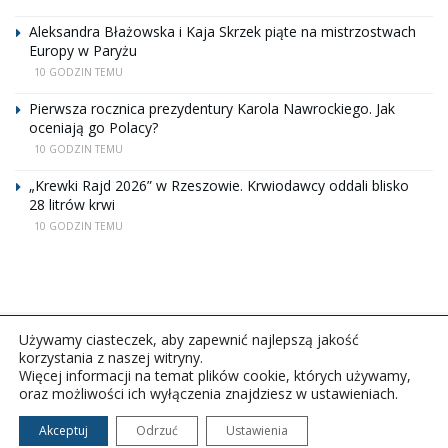
Aleksandra Błażowska i Kaja Skrzek piąte na mistrzostwach
Europy w Paryżu
10 GODZIN TEMU
Pierwsza rocznica prezydentury Karola Nawrockiego. Jak
oceniają go Polacy?
10 GODZIN TEMU
„Krewki Rajd 2026” w Rzeszowie. Krwiodawcy oddali blisko
28 litrów krwi
10 GODZIN TEMU
Używamy ciasteczek, aby zapewnić najlepszą jakość
korzystania z naszej witryny.
Więcej informacji na temat plików cookie, których używamy,
oraz możliwości ich wyłączenia znajdziesz w ustawieniach.
Copyright © 2026Polskie Radio Rzeszów S.A. w likwidacj.
Wszelkie prawa zastrzeżone.
Akceptuj
Odrzuć
Ustawienia