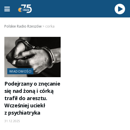
Polskie Radio Rzeszów
>
corka
WIADOMOŚCI
Podejrzany o znęcanie
się nad żoną i córką
trafił do aresztu.
Wcześniej uciekł
z psychiatryka
31.12.2025