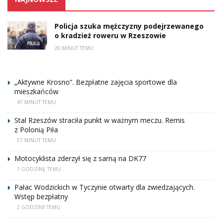
Policja szuka mężczyzny podejrzewanego
o kradzież roweru w Rzeszowie
20 MINUT TEMU
„Aktywne Krosno”. Bezpłatne zajęcia sportowe dla
mieszkańców
47 MINUT TEMU
Stal Rzeszów straciła punkt w ważnym meczu. Remis
z Polonią Piła
57 MINUT TEMU
Motocyklista zderzył się z sarną na DK77
1 GODZINĘ TEMU
Pałac Wodzickich w Tyczynie otwarty dla zwiedzających.
Wstęp bezpłatny
2 GODZINY TEMU