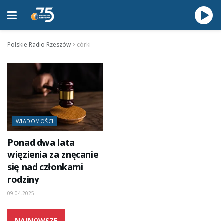
Polskie Radio Rzeszów
>
córki
WIADOMOŚCI
Ponad dwa lata
więzienia za znęcanie
się nad członkami
rodziny
09.04.2025
NAJNOWSZE