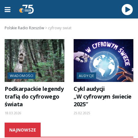
Polskie Radio Rzeszów
>
cyfrowy swiat
WIADOMOŚCI
AUDYCJE
Podkarpackie legendy
Cykl audycji
trafią do cyfrowego
„W cyfrowym świecie
świata
2025”
18.03.2026
25.02.2025
NAJNOWSZE