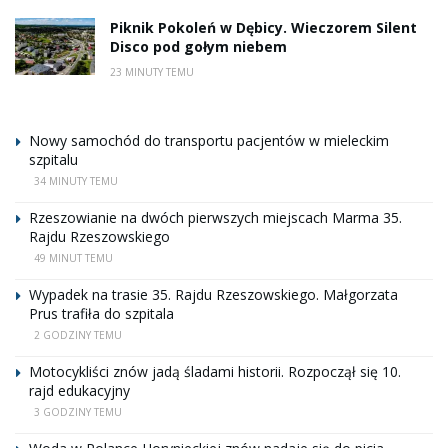
Piknik Pokoleń w Dębicy. Wieczorem Silent
Disco pod gołym niebem
23 MINUTY TEMU
Nowy samochód do transportu pacjentów w mieleckim
szpitalu
34 MINUTY TEMU
Rzeszowianie na dwóch pierwszych miejscach Marma 35.
Rajdu Rzeszowskiego
49 MINUT TEMU
Wypadek na trasie 35. Rajdu Rzeszowskiego. Małgorzata
Prus trafiła do szpitala
2 GODZINY TEMU
Motocykliści znów jadą śladami historii. Rozpoczął się 10.
rajd edukacyjny
3 GODZINY TEMU