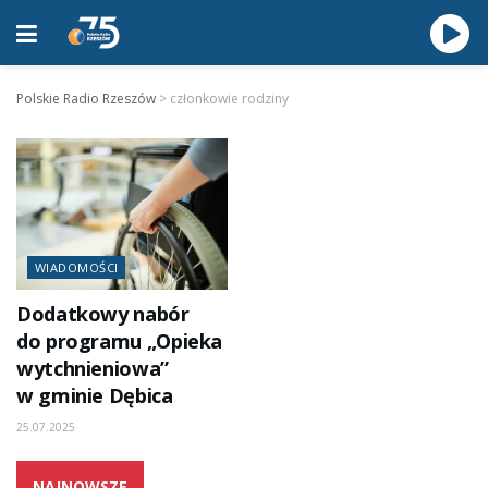
Polskie Radio Rzeszów
>
członkowie rodziny
WIADOMOŚCI
Dodatkowy nabór
do programu „Opieka
wytchnieniowa”
w gminie Dębica
25.07.2025
NAJNOWSZE