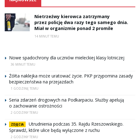
Nietrzeźwy kierowca zatrzymany
przez policję dwa razy tego samego dnia.
Miał w organizmie ponad 2 promile
14 MINUT TEMU
Nowe spadochrony dla uczniów mieleckiej klasy lotniczej
36 MINUT TEMU
Żółta naklejka może uratować życie. PKP przypomina zasady
bezpieczeństwa na przejazdach
1 GODZINĘ TEMU
Seria zdarzeń drogowych na Podkarpaciu. Służby apelują
o zachowanie ostrożności
2 GODZINY TEMU
Utrudnienia podczas 35. Rajdu Rzeszowskiego.
ZDJĘCIA
Sprawdź, które ulice będą wyłączone z ruchu
2 GODZINY TEMU