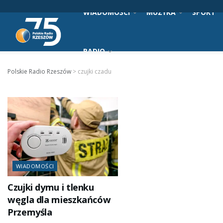
WIADOMOŚCI
MUZYKA
SPORT
RADIO
Polskie Radio Rzeszów
>
czujki czadu
WIADOMOŚCI
Czujki dymu i tlenku
węgla dla mieszkańców
Przemyśla