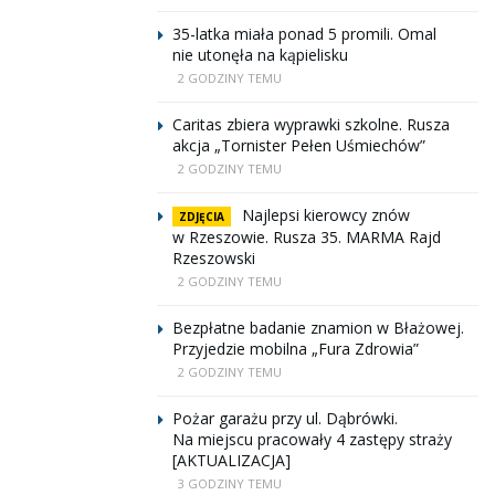
35-latka miała ponad 5 promili. Omal
nie utonęła na kąpielisku
2 GODZINY TEMU
Caritas zbiera wyprawki szkolne. Rusza
akcja „Tornister Pełen Uśmiechów”
2 GODZINY TEMU
Najlepsi kierowcy znów
ZDJĘCIA
w Rzeszowie. Rusza 35. MARMA Rajd
Rzeszowski
2 GODZINY TEMU
Bezpłatne badanie znamion w Błażowej.
Przyjedzie mobilna „Fura Zdrowia”
2 GODZINY TEMU
Pożar garażu przy ul. Dąbrówki.
Na miejscu pracowały 4 zastępy straży
[AKTUALIZACJA]
3 GODZINY TEMU