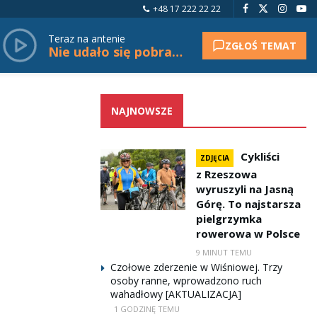
+48 17 222 22 22
Teraz na antenie
ZGŁOŚ TEMAT
Nie udało się pobrać tytułu.
NAJNOWSZE
Cykliści
ZDJĘCIA
z Rzeszowa
wyruszyli na Jasną
Górę. To najstarsza
pielgrzymka
rowerowa w Polsce
9 MINUT TEMU
Czołowe zderzenie w Wiśniowej. Trzy
osoby ranne, wprowadzono ruch
wahadłowy [AKTUALIZACJA]
1 GODZINĘ TEMU