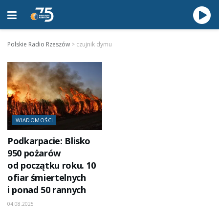
Polskie Radio Rzeszów
>
czujnik dymu
WIADOMOŚCI
Podkarpacie: Blisko
950 pożarów
od początku roku. 10
ofiar śmiertelnych
i ponad 50 rannych
04.08.2025