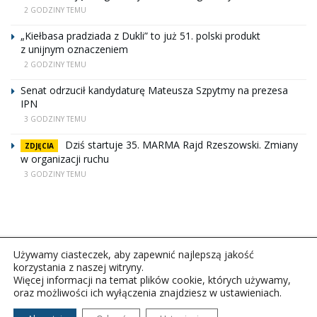
2 GODZINY TEMU
„Kiełbasa pradziada z Dukli” to już 51. polski produkt
z unijnym oznaczeniem
2 GODZINY TEMU
Senat odrzucił kandydaturę Mateusza Szpytmy na prezesa
IPN
3 GODZINY TEMU
Dziś startuje 35. MARMA Rajd Rzeszowski. Zmiany
ZDJĘCIA
w organizacji ruchu
3 GODZINY TEMU
Używamy ciasteczek, aby zapewnić najlepszą jakość
korzystania z naszej witryny.
Więcej informacji na temat plików cookie, których używamy,
oraz możliwości ich wyłączenia znajdziesz w ustawieniach.
Copyright © 2026Polskie Radio Rzeszów S.A. w likwidacj.
Wszelkie prawa zastrzeżone.