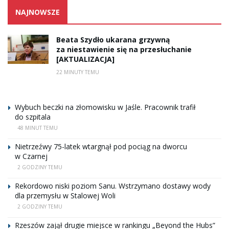
NAJNOWSZE
Beata Szydło ukarana grzywną
za niestawienie się na przesłuchanie
[AKTUALIZACJA]
22 MINUTY TEMU
Wybuch beczki na złomowisku w Jaśle. Pracownik trafił
do szpitala
48 MINUT TEMU
Nietrzeźwy 75-latek wtargnął pod pociąg na dworcu
w Czarnej
2 GODZINY TEMU
Rekordowo niski poziom Sanu. Wstrzymano dostawy wody
dla przemysłu w Stalowej Woli
2 GODZINY TEMU
Rzeszów zajął drugie miejsce w rankingu „Beyond the Hubs”