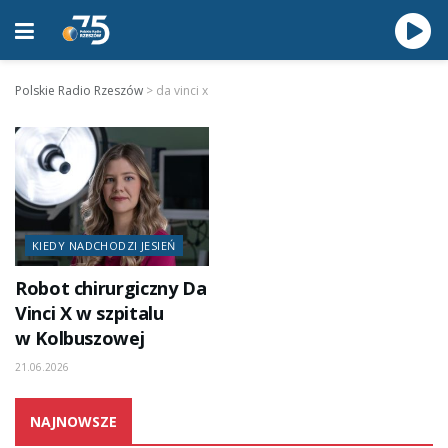
Polskie Radio Rzeszów
>
da vinci x
KIEDY NADCHODZI JESIEŃ
Robot chirurgiczny Da
Vinci X w szpitalu
w Kolbuszowej
21.06.2026
NAJNOWSZE