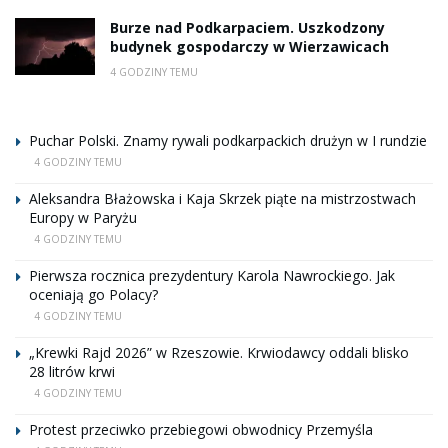
Burze nad Podkarpaciem. Uszkodzony
budynek gospodarczy w Wierzawicach
4 GODZINY TEMU
Puchar Polski. Znamy rywali podkarpackich drużyn w I rundzie
4 GODZINY TEMU
Aleksandra Błażowska i Kaja Skrzek piąte na mistrzostwach
Europy w Paryżu
4 GODZINY TEMU
Pierwsza rocznica prezydentury Karola Nawrockiego. Jak
oceniają go Polacy?
4 GODZINY TEMU
„Krewki Rajd 2026” w Rzeszowie. Krwiodawcy oddali blisko
28 litrów krwi
4 GODZINY TEMU
Protest przeciwko przebiegowi obwodnicy Przemyśla