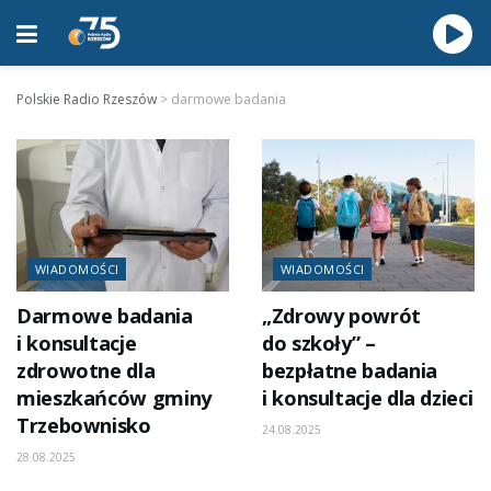
Polskie Radio Rzeszów
>
darmowe badania
WIADOMOŚCI
WIADOMOŚCI
Darmowe badania
„Zdrowy powrót
i konsultacje
do szkoły” –
zdrowotne dla
bezpłatne badania
mieszkańców gminy
i konsultacje dla dzieci
Trzebownisko
24.08.2025
28.08.2025