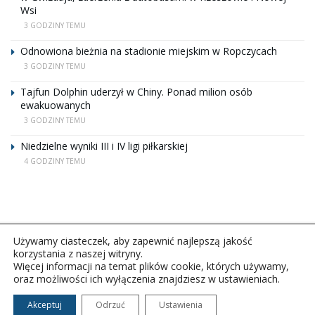
Wsi
3 GODZINY TEMU
Odnowiona bieżnia na stadionie miejskim w Ropczycach
3 GODZINY TEMU
Tajfun Dolphin uderzył w Chiny. Ponad milion osób
ewakuowanych
3 GODZINY TEMU
Niedzielne wyniki III i IV ligi piłkarskiej
4 GODZINY TEMU
Używamy ciasteczek, aby zapewnić najlepszą jakość
korzystania z naszej witryny.
Więcej informacji na temat plików cookie, których używamy,
oraz możliwości ich wyłączenia znajdziesz w ustawieniach.
Copyright © 2026Polskie Radio Rzeszów S.A. w likwidacj.
Wszelkie prawa zastrzeżone.
Akceptuj
Odrzuć
Ustawienia