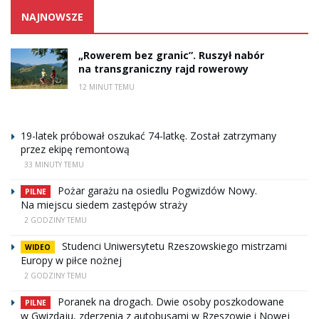
NAJNOWSZE
„Rowerem bez granic”. Ruszył nabór
na transgraniczny rajd rowerowy
12 MINUT TEMU
19-latek próbował oszukać 74-latkę. Został zatrzymany
przez ekipę remontową
33 MINUTY TEMU
Pożar garażu na osiedlu Pogwizdów Nowy.
PILNE
Na miejscu siedem zastępów straży
2 GODZINY TEMU
Studenci Uniwersytetu Rzeszowskiego mistrzami
WIDEO
Europy w piłce nożnej
2 GODZINY TEMU
Poranek na drogach. Dwie osoby poszkodowane
PILNE
w Gwizdaju, zderzenia z autobusami w Rzeszowie i Nowej