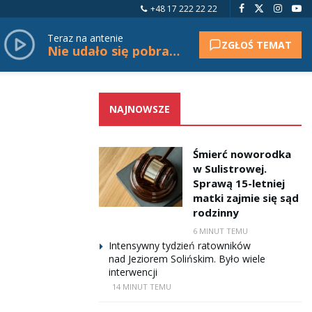
+48 17 222 22 22
Teraz na antenie
ZGŁOŚ TEMAT
Nie udało się pobrać tytułu.
NAJNOWSZE
Śmierć noworodka
w Sulistrowej.
Sprawą 15-letniej
matki zajmie się sąd
rodzinny
6 MINUT TEMU
Intensywny tydzień ratowników
nad Jeziorem Solińskim. Było wiele
interwencji
14 MINUT TEMU