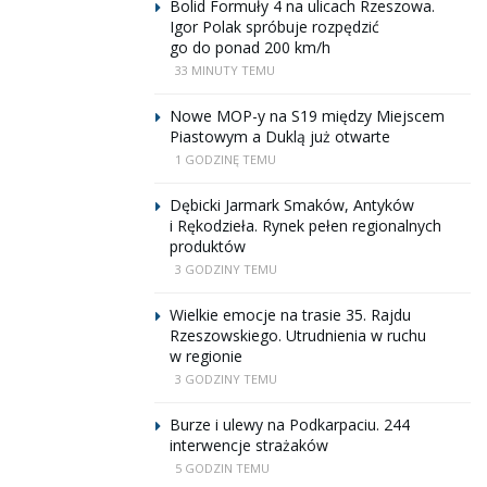
Bolid Formuły 4 na ulicach Rzeszowa.
Igor Polak spróbuje rozpędzić
go do ponad 200 km/h
33 MINUTY TEMU
Nowe MOP-y na S19 między Miejscem
Piastowym a Duklą już otwarte
1 GODZINĘ TEMU
Dębicki Jarmark Smaków, Antyków
i Rękodzieła. Rynek pełen regionalnych
produktów
3 GODZINY TEMU
Wielkie emocje na trasie 35. Rajdu
Rzeszowskiego. Utrudnienia w ruchu
w regionie
3 GODZINY TEMU
Burze i ulewy na Podkarpaciu. 244
interwencje strażaków
5 GODZIN TEMU