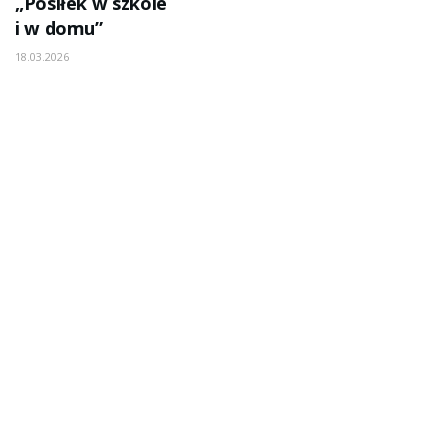
„Posiłek w szkole
i w domu”
18.03.2026