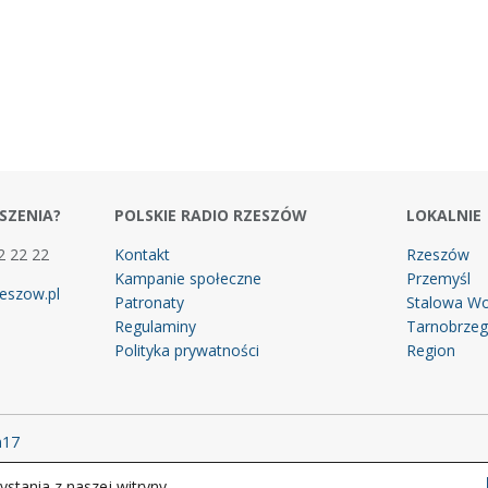
SZENIA?
POLSKIE RADIO RZESZÓW
LOKALNIE
2 22 22
Kontakt
Rzeszów
Kampanie społeczne
Przemyśl
eszow.pl
Patronaty
Stalowa Wo
Regulaminy
Tarnobrze
Polityka prywatności
Region
m17
stania z naszej witryny.