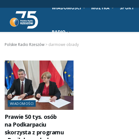
WIADOMOŚCI
MUZYKA
SPORT
RADIO
Polskie Radio Rzeszów
>
darmowe obiady
WIADOMOŚCI
Prawie 50 tys. osób
na Podkarpaciu
skorzysta z programu