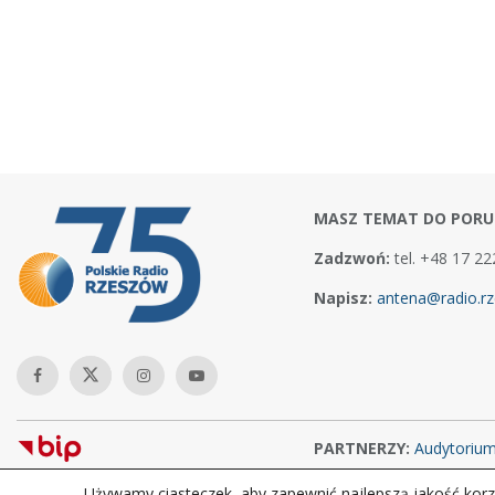
MASZ TEMAT DO PORU
Zadzwoń:
tel. +48 17 22
Napisz:
antena@radio.rz
PARTNERZY:
Audytoriu
Używamy ciasteczek, aby zapewnić najlepszą jakość korzy