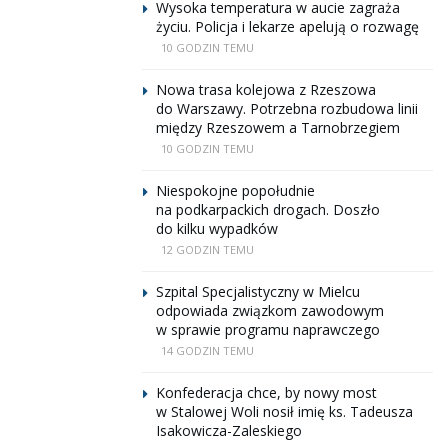
Wysoka temperatura w aucie zagraża
życiu. Policja i lekarze apelują o rozwagę
10 GODZIN TEMU
Nowa trasa kolejowa z Rzeszowa
do Warszawy. Potrzebna rozbudowa linii
między Rzeszowem a Tarnobrzegiem
10 GODZIN TEMU
Niespokojne popołudnie
na podkarpackich drogach. Doszło
do kilku wypadków
12 GODZIN TEMU
Szpital Specjalistyczny w Mielcu
odpowiada związkom zawodowym
w sprawie programu naprawczego
14 GODZIN TEMU
Konfederacja chce, by nowy most
w Stalowej Woli nosił imię ks. Tadeusza
Isakowicza-Zaleskiego