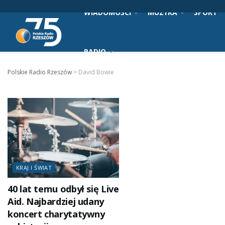
WIADOMOŚCI
MUZYKA
SPORT
RADIO
Polskie Radio Rzeszów
>
David Bowie
KRAJ I ŚWIAT
40 lat temu odbył się Live
Aid. Najbardziej udany
koncert charytatywny