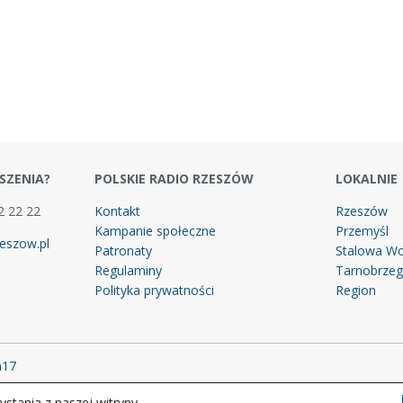
SZENIA?
POLSKIE RADIO RZESZÓW
LOKALNIE
2 22 22
Kontakt
Rzeszów
Kampanie społeczne
Przemyśl
eszow.pl
Patronaty
Stalowa Wo
Regulaminy
Tarnobrze
Polityka prywatności
Region
m17
stania z naszej witryny.