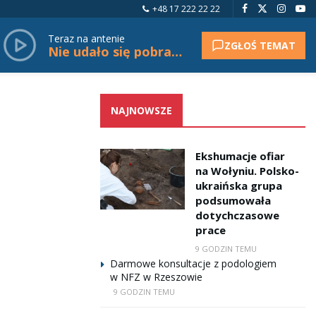
+48 17 222 22 22
Teraz na antenie
ZGŁOŚ TEMAT
Nie udało się pobrać tytułu.
NAJNOWSZE
Ekshumacje ofiar
na Wołyniu. Polsko-
ukraińska grupa
podsumowała
dotychczasowe
prace
9 GODZIN TEMU
Darmowe konsultacje z podologiem
w NFZ w Rzeszowie
9 GODZIN TEMU