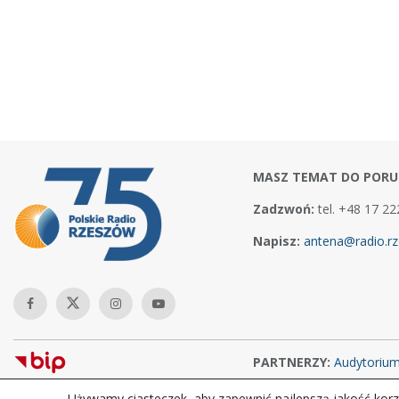
MASZ TEMAT DO PORU
Zadzwoń:
tel. +48 17 22
Napisz:
antena@radio.rz
PARTNERZY:
Audytoriu
Używamy ciasteczek, aby zapewnić najlepszą jakość korzy