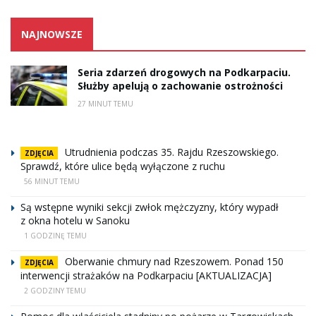
NAJNOWSZE
Seria zdarzeń drogowych na Podkarpaciu.
Służby apelują o zachowanie ostrożności
27 MINUT TEMU
Utrudnienia podczas 35. Rajdu Rzeszowskiego.
ZDJĘCIA
Sprawdź, które ulice będą wyłączone z ruchu
56 MINUT TEMU
Są wstępne wyniki sekcji zwłok mężczyzny, który wypadł
z okna hotelu w Sanoku
1 GODZINĘ TEMU
Oberwanie chmury nad Rzeszowem. Ponad 150
ZDJĘCIA
interwencji strażaków na Podkarpaciu [AKTUALIZACJA]
2 GODZINY TEMU