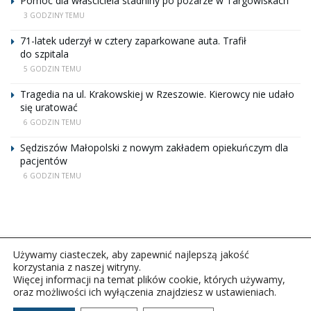
Pomoc dla właściciela stadniny po pożarze w Targowiskach
3 GODZINY TEMU
71-latek uderzył w cztery zaparkowane auta. Trafił
do szpitala
5 GODZIN TEMU
Tragedia na ul. Krakowskiej w Rzeszowie. Kierowcy nie udało
się uratować
6 GODZIN TEMU
Sędziszów Małopolski z nowym zakładem opiekuńczym dla
pacjentów
6 GODZIN TEMU
Używamy ciasteczek, aby zapewnić najlepszą jakość
korzystania z naszej witryny.
Więcej informacji na temat plików cookie, których używamy,
oraz możliwości ich wyłączenia znajdziesz w ustawieniach.
Copyright © 2026Polskie Radio Rzeszów S.A. w likwidacj.