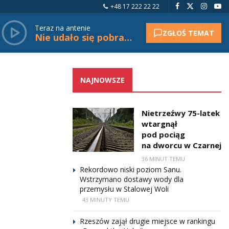
+48 17 222 22 22
Teraz na antenie
ZGŁOŚ TEMAT
Nie udało się pobrać tytułu.
NAJNOWSZE
Nietrzeźwy 75-latek
wtargnął
pod pociąg
na dworcu w Czarnej
36 MINUT TEMU
Rekordowo niski poziom Sanu.
Wstrzymano dostawy wody dla
przemysłu w Stalowej Woli
43 MINUTY TEMU
Rzeszów zajął drugie miejsce w rankingu