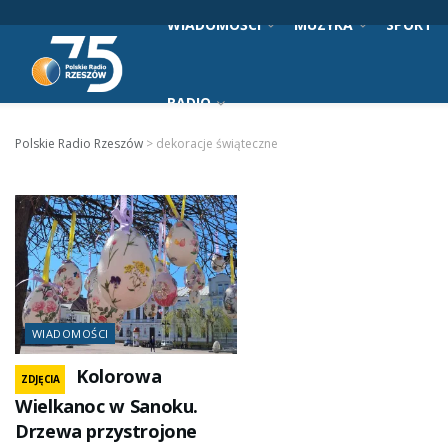
WIADOMOŚCI
MUZYKA
SPORT
RADIO
Polskie Radio Rzeszów
>
dekoracje świąteczne
WIADOMOŚCI
Kolorowa
ZDJĘCIA
Wielkanoc w Sanoku.
Drzewa przystrojone