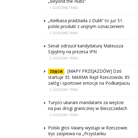
„Beyond the Hubs”
1 GODZINĘ TEMU
„Kiełbasa pradziada z Dukli” to już 51.
polski produkt z unijnym oznaczeniem
1 GODZINĘ TEMU
Senat odrzucił kandydaturę Mateusza
Szpytmy na prezesa IPN
2 GODZINY TEMU
[MAPY PRZEJAZDÓW] Dziś
ZDJĘCIA
startuje 35. MARMA Rajd Rzeszowski. 85
załóg i sportowe emocje na Podkarpaciu
2 GODZINY TEMU
Turyści ukarani mandatami za wejście
na pas drogi granicznej w Bieszczadach
3 GODZINY TEMU
Polski głos Vaiany wystąpi w Rzeszowie.
Irys zaśpiewa na „Przystanku