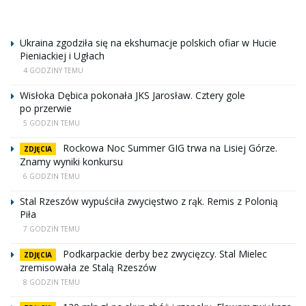
Ukraina zgodziła się na ekshumacje polskich ofiar w Hucie
Pieniackiej i Ugłach
4 GODZINY TEMU
Wisłoka Dębica pokonała JKS Jarosław. Cztery gole
po przerwie
5 GODZIN TEMU
Rockowa Noc Summer GIG trwa na Lisiej Górze.
ZDJĘCIA
Znamy wyniki konkursu
6 GODZIN TEMU
Stal Rzeszów wypuściła zwycięstwo z rąk. Remis z Polonią
Piła
7 GODZIN TEMU
Podkarpackie derby bez zwycięzcy. Stal Mielec
ZDJĘCIA
zremisowała ze Stalą Rzeszów
8 GODZIN TEMU