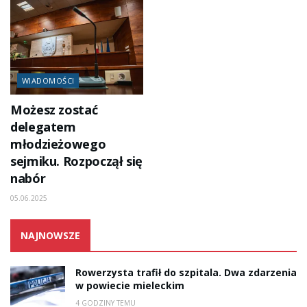
WIADOMOŚCI
Możesz zostać
delegatem
młodzieżowego
sejmiku. Rozpoczął się
nabór
05.06.2025
NAJNOWSZE
Rowerzysta trafił do szpitala. Dwa zdarzenia
w powiecie mieleckim
4 GODZINY TEMU