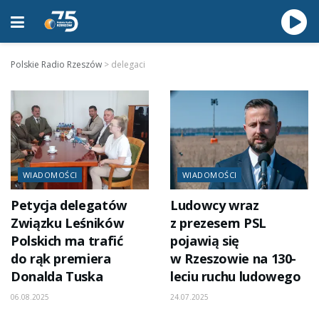
Polskie Radio Rzeszów
>
delegaci
WIADOMOŚCI
WIADOMOŚCI
Petycja delegatów
Ludowcy wraz
Związku Leśników
z prezesem PSL
Polskich ma trafić
pojawią się
do rąk premiera
w Rzeszowie na 130-
Donalda Tuska
leciu ruchu ludowego
06.08.2025
24.07.2025