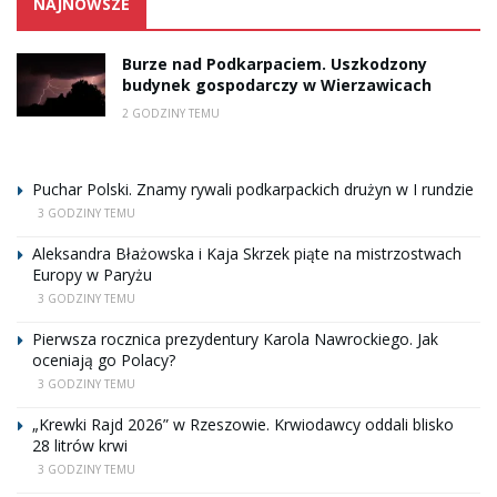
NAJNOWSZE
Burze nad Podkarpaciem. Uszkodzony
budynek gospodarczy w Wierzawicach
2 GODZINY TEMU
Puchar Polski. Znamy rywali podkarpackich drużyn w I rundzie
3 GODZINY TEMU
Aleksandra Błażowska i Kaja Skrzek piąte na mistrzostwach
Europy w Paryżu
3 GODZINY TEMU
Pierwsza rocznica prezydentury Karola Nawrockiego. Jak
oceniają go Polacy?
3 GODZINY TEMU
„Krewki Rajd 2026” w Rzeszowie. Krwiodawcy oddali blisko
28 litrów krwi
3 GODZINY TEMU