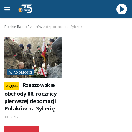
Polskie Radio Rzeszów
>
deportacje na Syberię
WIADOMOŚCI
Rzeszowskie
ZDJĘCIA
obchody 86. rocznicy
pierwszej deportacji
Polaków na Syberię
10.02.2026