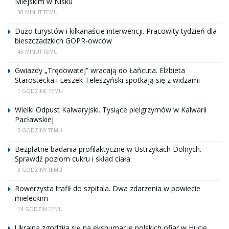
Miejskim w Nisku
30 MINUT TEMU
Dużo turystów i kilkanaście interwencji. Pracowity tydzień dla
bieszczadzkich GOPR-owców
45 MINUT TEMU
Gwiazdy „Trędowatej” wracają do Łańcuta. Elżbieta
Starostecka i Leszek Teleszyński spotkają się z widzami
1 GODZINĘ TEMU
Wielki Odpust Kalwaryjski. Tysiące pielgrzymów w Kalwarii
Pacławskiej
3 GODZINY TEMU
Bezpłatne badania profilaktyczne w Ustrzykach Dolnych.
Sprawdź poziom cukru i skład ciała
3 GODZINY TEMU
Rowerzysta trafił do szpitala. Dwa zdarzenia w powiecie
mieleckim
14 GODZIN TEMU
Ukraina zgodziła się na ekshumacje polskich ofiar w Hucie