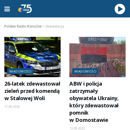
Polskie Radio Rzeszów
>
dewastacja
WIADOMOŚCI
WIADOMOŚCI
26-latek zdewastował
ABW i policja
zieleń przed komendą
zatrzymały
w Stalowej Woli
obywatela Ukrainy,
który zdewastował
17.06.2026
pomnik
w Domostawie
13.08.2025