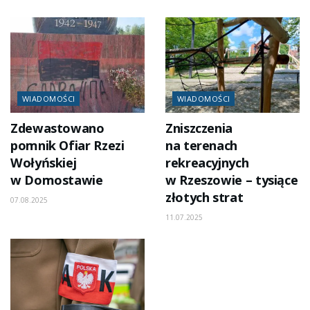
WIADOMOŚCI
WIADOMOŚCI
Zdewastowano
Zniszczenia
pomnik Ofiar Rzezi
na terenach
Wołyńskiej
rekreacyjnych
w Domostawie
w Rzeszowie – tysiące
złotych strat
07.08.2025
11.07.2025