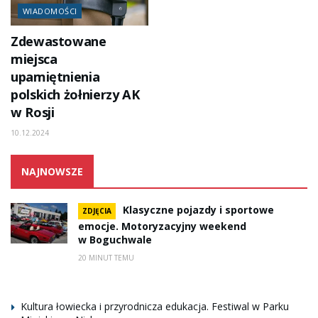
WIADOMOŚCI
Zdewastowane
miejsca
upamiętnienia
polskich żołnierzy AK
w Rosji
10.12.2024
NAJNOWSZE
Klasyczne pojazdy i sportowe
ZDJĘCIA
emocje. Motoryzacyjny weekend
w Boguchwale
20 MINUT TEMU
Kultura łowiecka i przyrodnicza edukacja. Festiwal w Parku