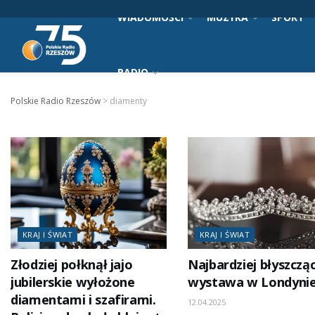
WIADOMOŚCI
MUZYKA
SPORT
RADIO
Polskie Radio Rzeszów
>
diamenty
KRAJ I ŚWIAT
KRAJ I ŚWIAT
Złodziej połknął jajo
Najbardziej błyszczą
jubilerskie wyłożone
wystawa w Londyni
diamentami i szafirami.
12.04.2025