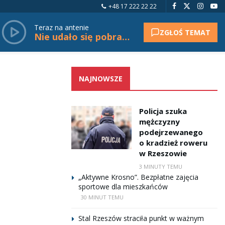
+48 17 222 22 22
Teraz na antenie
ZGŁOŚ TEMAT
Nie udało się pobrać tytułu.
NAJNOWSZE
Policja szuka
mężczyzny
podejrzewanego
o kradzież roweru
w Rzeszowie
3 MINUTY TEMU
„Aktywne Krosno”. Bezpłatne zajęcia
sportowe dla mieszkańców
30 MINUT TEMU
Stal Rzeszów straciła punkt w ważnym