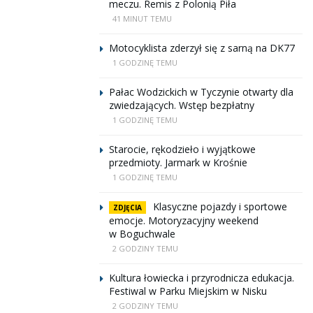
meczu. Remis z Polonią Piła
41 MINUT TEMU
Motocyklista zderzył się z sarną na DK77
1 GODZINĘ TEMU
Pałac Wodzickich w Tyczynie otwarty dla
zwiedzających. Wstęp bezpłatny
1 GODZINĘ TEMU
Starocie, rękodzieło i wyjątkowe
przedmioty. Jarmark w Krośnie
1 GODZINĘ TEMU
Klasyczne pojazdy i sportowe
ZDJĘCIA
emocje. Motoryzacyjny weekend
w Boguchwale
2 GODZINY TEMU
Kultura łowiecka i przyrodnicza edukacja.
Festiwal w Parku Miejskim w Nisku
2 GODZINY TEMU