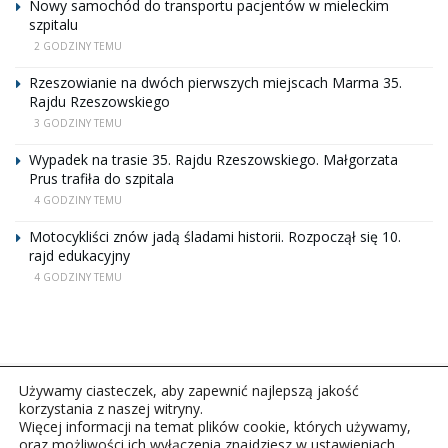
Nowy samochód do transportu pacjentów w mieleckim
szpitalu
2 GODZINY TEMU
Rzeszowianie na dwóch pierwszych miejscach Marma 35.
Rajdu Rzeszowskiego
3 GODZINY TEMU
Wypadek na trasie 35. Rajdu Rzeszowskiego. Małgorzata
Prus trafiła do szpitala
4 GODZINY TEMU
Motocykliści znów jadą śladami historii. Rozpoczął się 10.
rajd edukacyjny
4 GODZINY TEMU
Używamy ciasteczek, aby zapewnić najlepszą jakość
korzystania z naszej witryny.
Więcej informacji na temat plików cookie, których używamy,
oraz możliwości ich wyłączenia znajdziesz w ustawieniach.