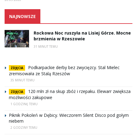
NAJNOWSZE
Rockowa Noc ruszyła na Lisiej Górze. Mocne
brzmienia w Rzeszowie
31 MINUT TEMU
Podkarpackie derby bez zwycięzcy. Stal Mielec
ZDJĘCIA
zremisowała ze Stalą Rzeszów
35 MINUT TEMU
120 mln zł na skup zbóż i rzepaku. Elewarr zwiększa
ZDJĘCIA
możliwości zakupowe
1 GODZINĘ TEMU
Piknik Pokoleń w Dębicy. Wieczorem Silent Disco pod gołym
niebem
2 GODZINY TEMU