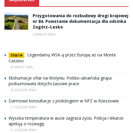
Przygotowania do rozbudowy drogi krajowej
nr 84. Powstanie dokumentacja dla odcinka
Zagórz–Lesko
2 MINUTY TEMU
Legendarną WSK-ą przez Europę aż na Monte
ZDJĘCIA
Cassino
20 MINUT TEMU
Ekshumacje ofiar na Wołyniu. Polsko-ukraińska grupa
podsumowała dotychczasowe prace
10 GODZIN TEMU
Darmowe konsultacje z podologiem w NFZ w Rzeszowie
11 GODZIN TEMU
Wysoka temperatura w aucie zagraża życiu. Policja i lekarze
apelują o rozwagę
11 GODZIN TEMU