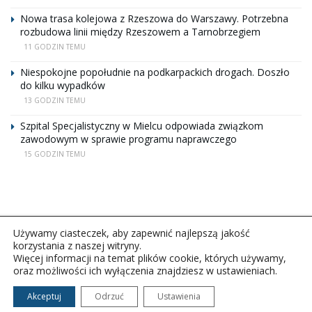
Nowa trasa kolejowa z Rzeszowa do Warszawy. Potrzebna
rozbudowa linii między Rzeszowem a Tarnobrzegiem
11 GODZIN TEMU
Niespokojne popołudnie na podkarpackich drogach. Doszło
do kilku wypadków
13 GODZIN TEMU
Szpital Specjalistyczny w Mielcu odpowiada związkom
zawodowym w sprawie programu naprawczego
15 GODZIN TEMU
Używamy ciasteczek, aby zapewnić najlepszą jakość
korzystania z naszej witryny.
Więcej informacji na temat plików cookie, których używamy,
oraz możliwości ich wyłączenia znajdziesz w ustawieniach.
Copyright © 2026Polskie Radio Rzeszów S.A. w likwidacj.
Wszelkie prawa zastrzeżone.
Akceptuj
Odrzuć
Ustawienia