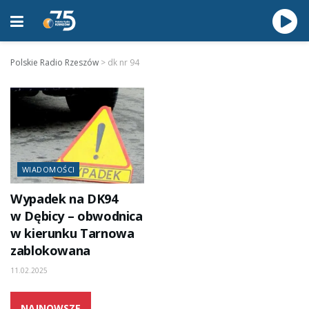
Polskie Radio Rzeszów
>
dk nr 94
WIADOMOŚCI
Wypadek na DK94
w Dębicy – obwodnica
w kierunku Tarnowa
zablokowana
11.02.2025
NAJNOWSZE