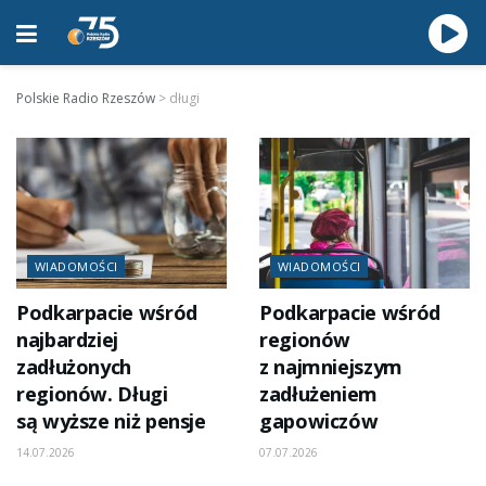
Polskie Radio Rzeszów
>
długi
WIADOMOŚCI
WIADOMOŚCI
Podkarpacie wśród
Podkarpacie wśród
najbardziej
regionów
zadłużonych
z najmniejszym
regionów. Długi
zadłużeniem
są wyższe niż pensje
gapowiczów
14.07.2026
07.07.2026