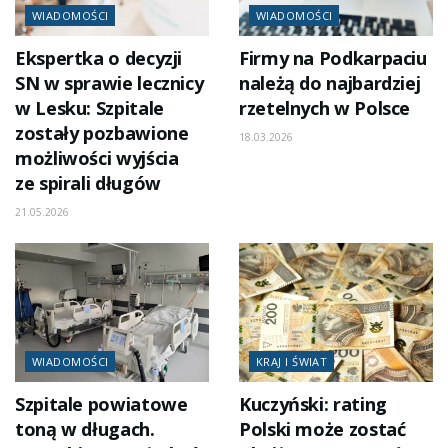
WIADOMOŚCI
WIADOMOŚCI
Ekspertka o decyzji
Firmy na Podkarpaciu
SN w sprawie lecznicy
należą do najbardziej
w Lesku: Szpitale
rzetelnych w Polsce
zostały pozbawione
18.03.2026
możliwości wyjścia
ze spirali długów
21.05.2026
WIADOMOŚCI
KRAJ I ŚWIAT
Szpitale powiatowe
Kuczyński: rating
toną w długach.
Polski może zostać