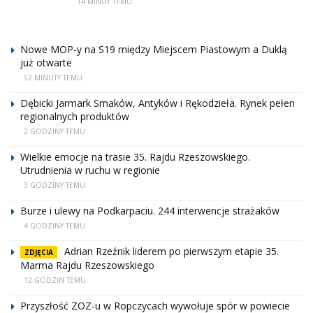
14 MINUT TEMU
Nowe MOP-y na S19 między Miejscem Piastowym a Duklą
już otwarte
52 MINUTY TEMU
Dębicki Jarmark Smaków, Antyków i Rękodzieła. Rynek pełen
regionalnych produktów
2 GODZINY TEMU
Wielkie emocje na trasie 35. Rajdu Rzeszowskiego.
Utrudnienia w ruchu w regionie
3 GODZINY TEMU
Burze i ulewy na Podkarpaciu. 244 interwencje strażaków
4 GODZINY TEMU
Adrian Rzeźnik liderem po pierwszym etapie 35.
ZDJĘCIA
Marma Rajdu Rzeszowskiego
12 GODZIN TEMU
Przyszłość ZOZ-u w Ropczycach wywołuje spór w powiecie