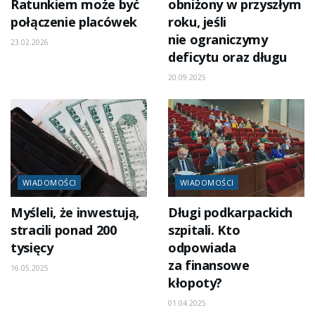
Ratunkiem może być
obniżony w przyszłym
połączenie placówek
roku, jeśli
nie ograniczymy
23.02.2026
deficytu oraz długu
20.09.2025
WIADOMOŚCI
WIADOMOŚCI
Myśleli, że inwestują,
Długi podkarpackich
stracili ponad 200
szpitali. Kto
tysięcy
odpowiada
za finansowe
16.05.2025
kłopoty?
01.04.2025