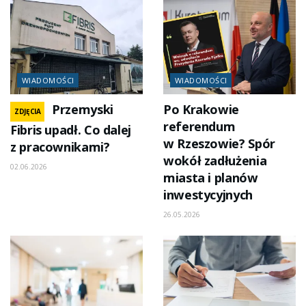
WIADOMOŚCI
WIADOMOŚCI
Przemyski
Po Krakowie
ZDJĘCIA
referendum
Fibris upadł. Co dalej
w Rzeszowie? Spór
z pracownikami?
wokół zadłużenia
02.06.2026
miasta i planów
inwestycyjnych
26.05.2026